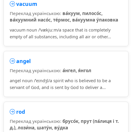
vacuum
Переклад українською:
ва́куум, пилосо́с,
ва́куумний насо́с, те́рмос, ва́куумна у́паковка
vacuum noun /ˈvækjuːm/a space that is completely
empty of all substances, including all air or other...
angel
Переклад українською:
а́нгел, я́нгол
angel noun /ˈeɪndʒl/a spirit who is believed to be a
servant of God, and is sent by God to deliver a...
rod
Переклад українською:
брусо́к, прут (па́лиця і т.
д.), лози́на, шату́н, ву́дка