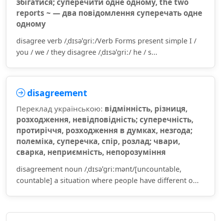
збігатися; суперечити одне одному, the two
reports ~ — два повідомлення суперечать одне
одному
disagree verb /ˌdɪsəˈɡriː/Verb Forms present simple I /
you / we / they disagree /ˌdɪsəˈɡriː/ he / s...
disagreement
Переклад українською:
відмінність, різниця,
розходження, невідповідність; суперечність,
протиріччя, розходження в думках, незгода;
полеміка, суперечка, спір, розлад; чвари,
сварка, неприємність, непорозуміння
disagreement noun /ˌdɪsəˈɡriːmənt/[uncountable,
countable] a situation where people have different o...