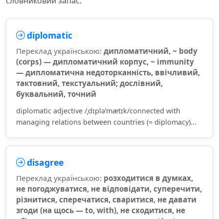
словниковий запас:
diplomatic
Переклад українською:
дипломатичний, ~ body
(corps) — дипломатичний корпус, ~ immunity
— дипломатична недоторканність, ввічливий,
тактовний, текстуальний; дослівний,
буквальний, точний
diplomatic adjective /ˌdɪpləˈmætɪk/connected with
managing relations between countries (= diplomacy)...
disagree
Переклад українською:
розходитися в думках,
не погоджуватися, не відповідати, суперечити,
різнитися, сперечатися, сваритися, не давати
згоди (на щось — to, with), не сходитися, не