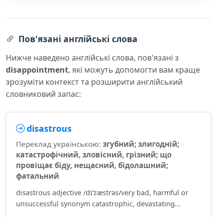
Пов'язані англійські слова
Нижче наведено англійські слова, пов'язані з
disappointment
, які можуть допомогти вам краще
зрозуміти контекст та розширити англійський
словниковий запас:
disastrous
Переклад українською:
згубний; злигодній;
катастрофічний, зловісний, грізний; що
провіщає біду, нещасний, бідолашний;
фатальний
disastrous adjective /dɪˈzæstrəs/very bad, harmful or
unsuccessful synonym catastrophic, devastating...