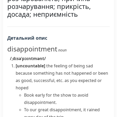
розчарування; прикрість,
досада; неприємність
Детальний опис
disappointment
noun
/ˌdɪsəˈpɔɪntmənt/
[uncountable]
the feeling of being sad
because something has not happened or been
as good, successful, etc. as you expected or
hoped
Book early for the show to avoid
disappointment.
To our great disappointment
, it rained