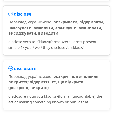
disclose
Переклад українською:
розкривати, відкривати,
показувати, виявляти, знаходити; викривати,
висиджувати, виводити
disclose verb /dɪsˈkləʊz/(formal)Verb Forms present
simple I / you / we / they disclose /dɪsˈkləʊz/ ...
disclosure
Переклад українською:
розкриття, виявлення,
викриття; відкриття, те, що відкрито
(розкрито, викрито)
disclosure noun /dɪsˈkləʊʒər/(formal)[uncountable] the
act of making something known or public that ...