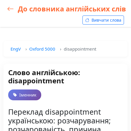
До словника англійських слів
Вивчати слова
EngV
Oxford 5000
disappointment
Слово англійською:
disappointment
Іменник
Переклад disappointment
українською: розчарування;
розчарованість, причина