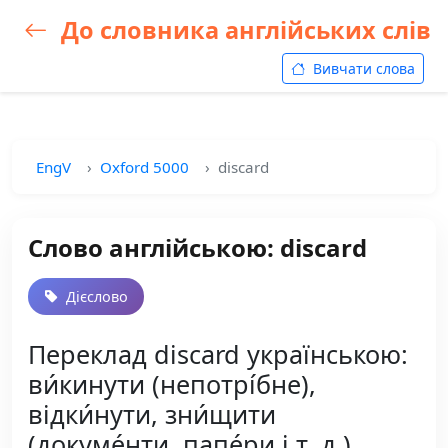
До словника англійських слів
Вивчати слова
EngV
Oxford 5000
discard
Слово англійською: discard
Дієслово
Переклад discard українською:
ви́кинути (непотрі́бне),
відки́нути, зни́щити
(докуме́нти, папе́ри і т. д.),