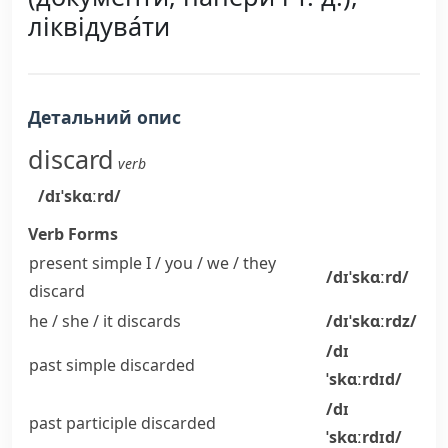
ліквідува́ти
Детальний опис
discard
verb
/dɪˈskɑːrd/
Verb Forms
present simple I / you / we / they
/dɪˈskɑːrd/
discard
he / she / it
discards
/dɪˈskɑːrdz/
/dɪ
past simple
discarded
ˈskɑːrdɪd/
/dɪ
past participle
discarded
ˈskɑːrdɪd/