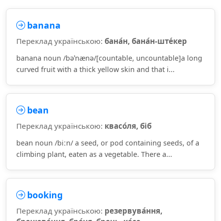
banana
Переклад українською:
бана́н, бана́н-ште́кер
banana noun /bəˈnænə/[countable, uncountable]a long
curved fruit with a thick yellow skin and that i...
bean
Переклад українською:
квасо́ля, біб
bean noun /biːn/ a seed, or pod containing seeds, of a
climbing plant, eaten as a vegetable. There a...
booking
Переклад українською:
резервува́ння,