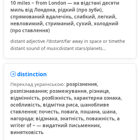
10 miles ~ from London — на відстані десяти
миль від Лондона, рідкий (про зуби),
спрямований вдалечінь, слабкий, легкий,
невловимий, стриманий, сухий, холодний
(про ставлення)
distant adjective /ˈdɪstənt/far away in space or timethe
distant sound of musicdistant stars/planets...
distinction
Переклад українською:
розрізнення,
розпізнавання; розмежування, різниця,
відмінність, розбіжність, характерна ознака,
особливість, відмітна риса, шанобливе
ставлення; почесть, повага, пошана, шана,
нагорода; відзнака, знатність, поважність, a
writer of ~ — видатний письменник,
винятковість