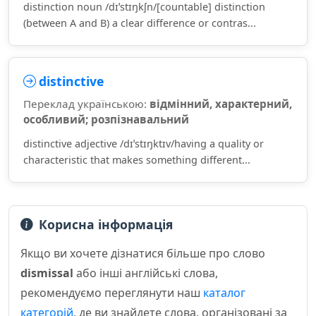
distinction noun /dɪˈstɪŋkʃn/[countable] distinction
(between A and B) a clear difference or contras...
distinctive
Переклад українською:
відмінний, характерний,
особливий; розпізнавальний
distinctive adjective /dɪˈstɪŋktɪv/having a quality or
characteristic that makes something different...
Корисна інформація
Якщо ви хочете дізнатися більше про слово
dismissal
або інші англійські слова,
рекомендуємо переглянути наш
каталог
категорій
, де ви знайдете слова, організовані за