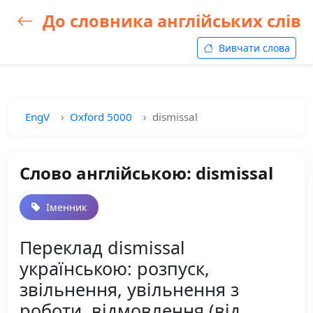
До словника англійських слів
Вивчати слова
EngV
Oxford 5000
dismissal
Слово англійською: dismissal
Іменник
Переклад dismissal
українською: розпуск,
звільнення, увільнення з
роботи, відмовлення (від