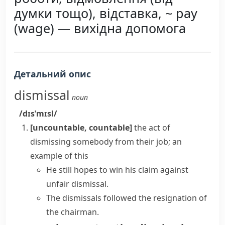
думки тощо), відставка, ~ pay
(wage) — вихідна допомога
Детальний опис
dismissal
noun
/dɪsˈmɪsl/
[uncountable, countable]
the act of
dismissing somebody from their job; an
example of this
He still hopes to win his claim against
unfair dismissal
.
The dismissals followed the resignation of
the chairman.