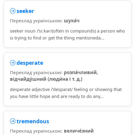
seeker
Переклад українською:
шука́ч
seeker noun /ˈsiːkər/(often in compounds) a person who
is trying to find or get the thing mentioneda...
desperate
Переклад українською:
розпа́чливий,
відчайду́шний (люди́на і т. д.)
desperate adjective /ˈdespərət/ feeling or showing that
you have little hope and are ready to do any...
tremendous
Переклад українською:
величе́зний