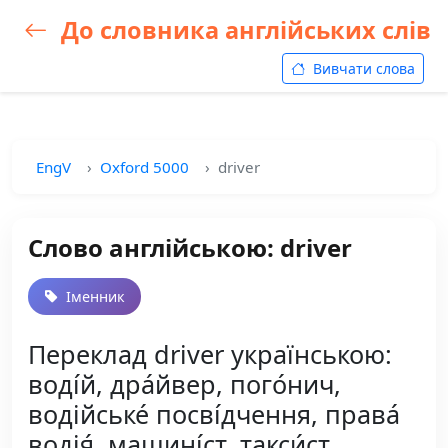
До словника англійських слів
Вивчати слова
EngV
Oxford 5000
driver
Слово англійською: driver
Іменник
Переклад driver українською:
воді́й, дра́йвер, пого́нич,
водійське́ посві́дчення, права́
водія́, машині́ст, такси́ст