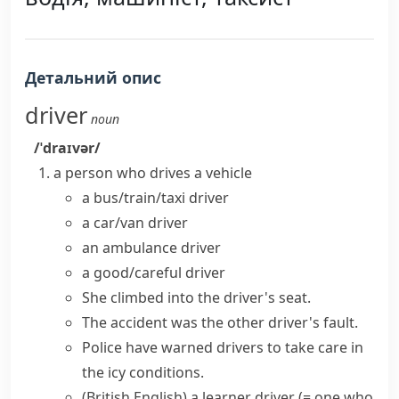
Детальний опис
driver
noun
/ˈdraɪvər/
a person who drives a vehicle
a
bus/train/taxi driver
a car/van driver
an ambulance driver
a good/careful driver
She climbed into the driver's seat.
The accident was the other driver's fault.
Police have warned drivers to take care in
the icy conditions.
(British English)
a
learner driver
(= one who