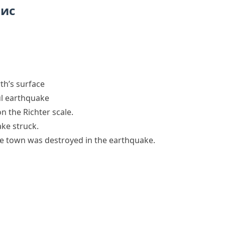
пис
th’s surface
l earthquake
 the Richter scale.
ke struck
.
e town was destroyed in the earthquake.