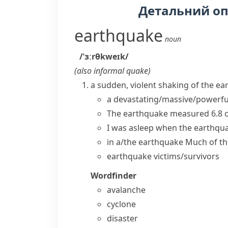
Детальний о
earthquake
noun
/ˈɜːrθkweɪk/
(also
informal
quake
)
a sudden, violent shaking of the ear
a
devastating/massive/powerfu
The earthquake measured 6.8 on
I was asleep when the
earthqua
in a/the earthquake
Much of th
earthquake victims/survivors
Wordfinder
avalanche
cyclone
disaster