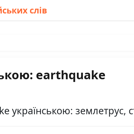
ських слів
ькою: earthquake
e українською: землетрус, с