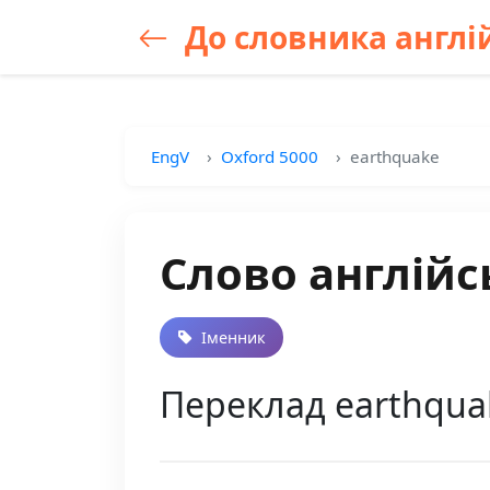
До словника англій
EngV
Oxford 5000
earthquake
Слово англійс
Іменник
Переклад earthquak