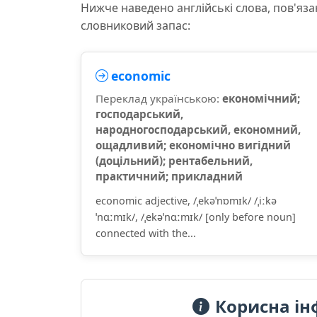
Нижче наведено англійські слова, пов'яза
словниковий запас:
economic
Переклад українською:
економічний;
господарський,
народногосподарський, економний,
ощадливий; економічно вигідний
(доцільний); рентабельний,
практичний; прикладний
economic adjective, /ˌekəˈnɒmɪk/ /ˌiːkə
ˈnɑːmɪk/, /ˌekəˈnɑːmɪk/ [only before noun]
connected with the...
Корисна ін