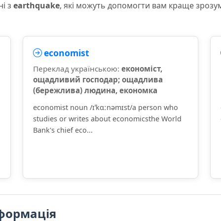
ні з
earthquake
, які можуть допомогти вам краще зрозу
economist
Переклад українською:
економіст,
ощадливий господар; ощадлива
(бережлива) людина, економка
economist noun /ɪˈkɑːnəmɪst/a person who
studies or writes about economicsthe World
Bank's chief eco...
формація