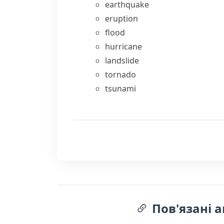
earthquake
eruption
flood
hurricane
landslide
tornado
tsunami
Пов'язані а