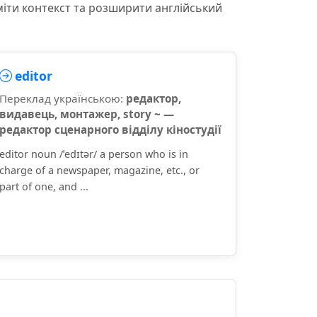
міти контекст та розширити англійський
editor
Переклад українською:
редактор,
видавець, монтажер, story ~ —
редактор сценарного відділу кіностудії
editor noun /ˈedɪtər/ a person who is in
charge of a newspaper, magazine, etc., or
part of one, and ...