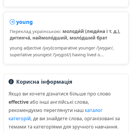
young
Переклад українською:
молоди́й (люди́на і т. д.),
дитинча́, наймоло́дший, моло́дший брат
young adjective /jʌŋ/(comparative younger /ˈjʌŋɡər/,
superlative youngest /ˈjʌŋɡɪst/) having lived o...
Корисна інформація
Якщо ви хочете дізнатися більше про слово
effective
або інші англійські слова,
рекомендуємо переглянути наш
каталог
категорій
, де ви знайдете слова, організовані за
темами та категоріями для зручного навчання.