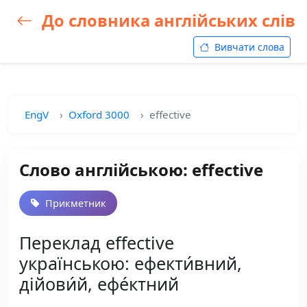
До словника англійських слів
Вивчати слова
EngV
Oxford 3000
effective
Слово англійською: effective
Прикметник
Переклад effective
українською: ефекти́вний,
дійови́й, ефе́ктний