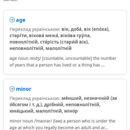
age
Переклад українською:
вік, доба́, вік (епо́ха),
старі́ти, вікова́ межа́, віко́ва гру́па,
повнолі́тній, ста́рість (стари́й вік),
неповнолі́тній, малолі́тній
age noun /eɪdʒ/ [countable, uncountable] the number
of years that a person has lived or a thing has ...
minor
Переклад українською:
ме́нший, незначни́й (за
о́бсягом і т. д.), дрібни́й, неповнолі́тній,
юна́цький, малолі́тній, міно́р
minor noun /ˈmaɪnər/ (law) a person who is under the
age at which you legally become an adult and ar...