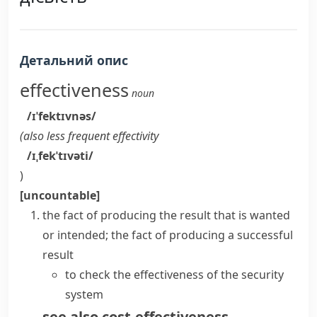
Детальний опис
effectiveness
noun
/ɪˈfektɪvnəs/
(also
less frequent
effectivity
/ɪˌfekˈtɪvəti/
)
[uncountable]
the fact of producing the result that is wanted
or intended; the fact of producing a successful
result
to check the effectiveness of the security
system
see also
cost-effectiveness