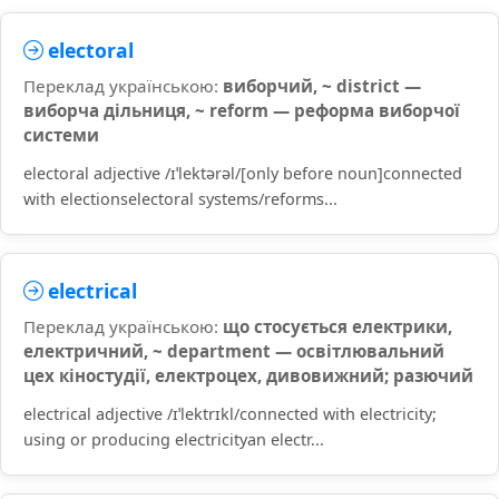
electoral
Переклад українською:
виборчий, ~ district —
виборча дільниця, ~ reform — реформа виборчої
системи
electoral adjective /ɪˈlektərəl/[only before noun]connected
with electionselectoral systems/reforms...
electrical
Переклад українською:
що стосується електрики,
електричний, ~ department — освітлювальний
цех кіностудії, електроцех, дивовижний; разючий
electrical adjective /ɪˈlektrɪkl/connected with electricity;
using or producing electricityan electr...