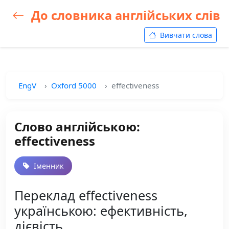
До словника англійських слів
Вивчати слова
EngV
Oxford 5000
effectiveness
Слово англійською:
effectiveness
Іменник
Переклад effectiveness
українською: ефективність,
дієвість