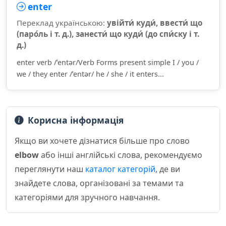
enter
Переклад українською:
увійти́ куди́, ввести́ що
(паро́ль і т. д.), занести́ що куди́ (до спи́ску і т.
д.)
enter verb /ˈentər/Verb Forms present simple I / you /
we / they enter /ˈentər/ he / she / it enters...
Корисна інформація
Якщо ви хочете дізнатися більше про слово
elbow
або інші англійські слова, рекомендуємо
переглянути наш
каталог категорій
, де ви
знайдете слова, організовані за темами та
категоріями для зручного навчання.