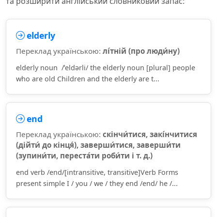
та розширити англійський словниковий запас:
elderly
Переклад українською:
лі́тній (про люди́ну)
elderly noun /ˈeldərli/ the elderly noun [plural] people
who are old Children and the elderly are t...
end
Переклад українською:
скінчи́тися, закі́нчитися
(дійти́ до кінця́), заверши́тися, заверши́ти
(зупини́ти, переста́ти роби́ти і т. д.)
end verb /end/[intransitive, transitive]Verb Forms
present simple I / you / we / they end /end/ he /...