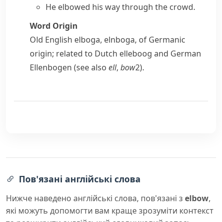
He
elbowed his way
through the crowd.
Word Origin
Old English
elboga
,
elnboga
, of Germanic
origin; related to Dutch
elleboog
and German
Ellenbogen
(see also
ell
,
bow
2
).
Пов'язані англійські слова
Нижче наведено англійські слова, пов'язані з
elbow
,
які можуть допомогти вам краще зрозуміти контекст