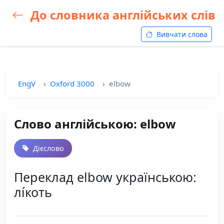
До словника англійських слів
Вивчати слова
EngV
Oxford 3000
elbow
Слово англійською: elbow
Дієслово
Переклад elbow українською:
лі́коть