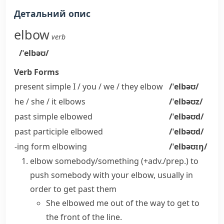
Детальний опис
elbow
verb
/ˈelbəʊ/
Verb Forms
present simple I / you / we / they
elbow
/ˈelbəʊ/
he / she / it
elbows
/ˈelbəʊz/
past simple
elbowed
/ˈelbəʊd/
past participle
elbowed
/ˈelbəʊd/
-ing form
elbowing
/ˈelbəʊɪŋ/
elbow somebody/something (+adv./prep.)
to
push somebody with your
elbow
, usually in
order to get past them
She elbowed me out of the way to get to
the front of the line.