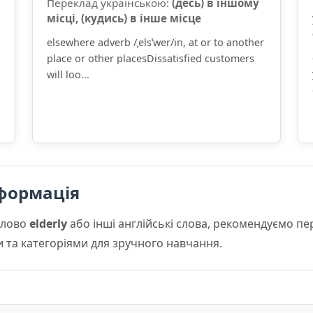
Переклад українською:
(десь) в іншому
місці, (кудись) в інше місце
elsewhere adverb /ˌelsˈwer/in, at or to another
place or other placesDissatisfied customers
will loo...
формація
слово
elderly
або інші англійські слова, рекомендуємо п
и та категоріями для зручного навчання.