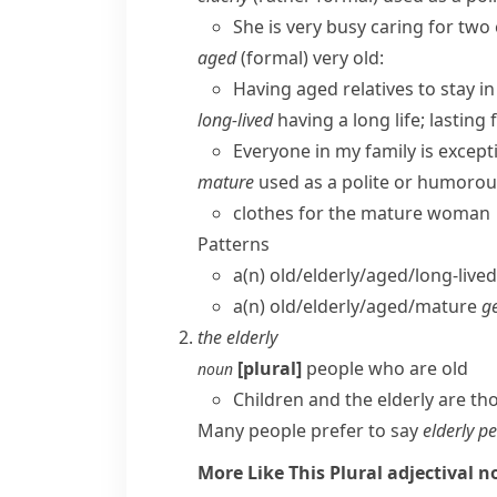
She is very busy caring for two e
aged
(
formal
) very old:
Having aged relatives to stay in
long-lived
having a long life; lasting 
Everyone in my family is excepti
mature
used as a polite or humorou
clothes for the mature woman
Patterns
a(n) old/​elderly/​aged/​long-liv
a(n) old/​elderly/​aged/​mature
g
the elderly
[plural]
people who are old
noun
Children and the elderly are tho
Many people prefer to say
elderly p
More Like This
Plural adjectival 