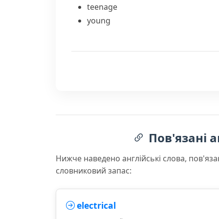
teenage
young
Пов'язані а
Нижче наведено англійські слова, пов'яза
словниковий запас:
electrical