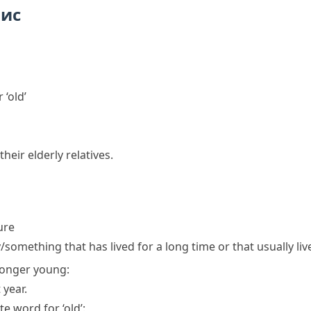
пис
or
‘
old
’
heir elderly relatives.
ure
omething that has lived for a long time or that usually live
 longer young:
 year.
te word for ‘old’: