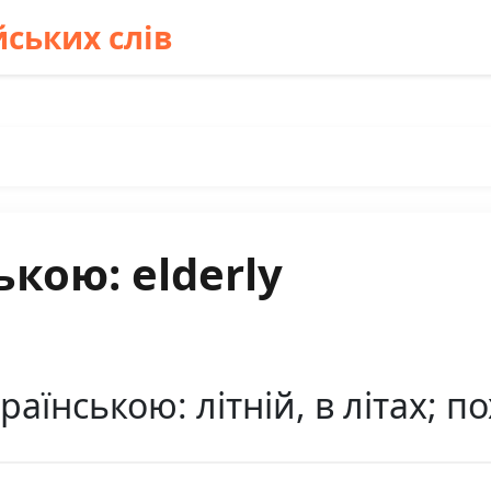
ських слів
кою: elderly
раїнською: літній, в літах; п