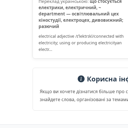
Переклад українською:
що стосується
електрики, електричний, ~
department — освітлювальний цех
кіностудії, електроцех, дивовижний;
разючий
electrical adjective /ɪˈlektrɪkl/connected with
electricity; using or producing electricityan
electr...
Корисна ін
Якщо ви хочете дізнатися більше про 
знайдете слова, організовані за темам