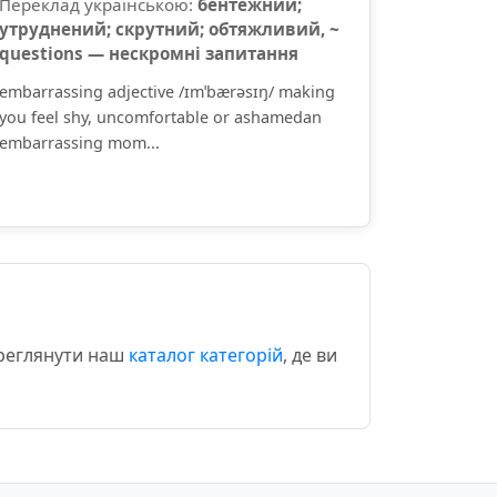
Переклад українською:
бентежний;
утруднений; скрутний; обтяжливий, ~
questions — нескромні запитання
embarrassing adjective /ɪmˈbærəsɪŋ/ making
you feel shy, uncomfortable or ashamedan
embarrassing mom...
ереглянути наш
каталог категорій
, де ви