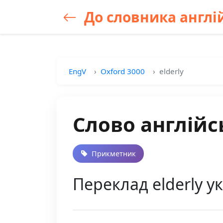
До словника англій
EngV
Oxford 3000
elderly
Слово англійсь
Прикметник
Переклад elderly ук