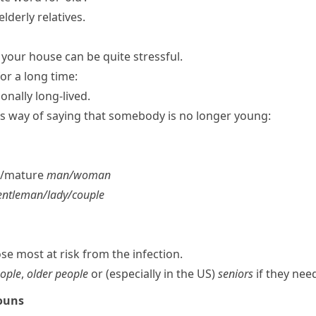
lderly relatives.
 your house can be quite stressful.
for a long time:
onally long-lived.
s way of saying that somebody is no longer young:
ed/​mature
man/​woman
entleman/​lady/​couple
se most at risk from the infection.
eople
,
older people
or (especially in the US)
seniors
if they nee
nouns