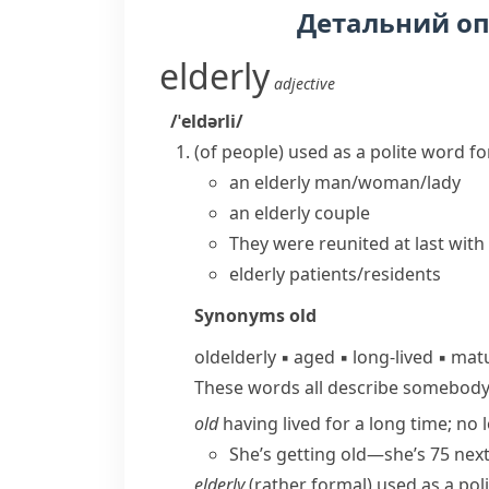
Детальний о
elderly
adjective
/ˈeldərli/
(
of people
)
used as a polite word f
an
elderly man/woman/lady
an elderly couple
They were reunited at last with t
elderly patients/residents
Synonyms
old
old
elderly
▪
aged
▪
long-lived
▪
mat
These words all describe somebody/​s
old
having lived for a long time; no
She’s getting old—she’s 75 next
elderly
(
rather formal
) used as a poli