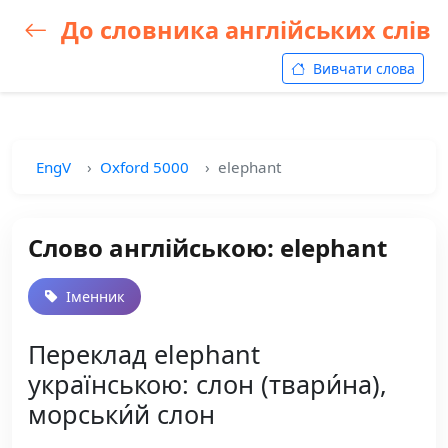
До словника англійських слів
Вивчати слова
EngV
Oxford 5000
elephant
Слово англійською: elephant
Іменник
Переклад elephant
українською: слон (твари́на),
морськи́й слон