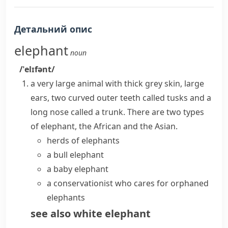
Детальний опис
elephant
noun
/ˈelɪfənt/
a very large animal with thick grey skin, large
ears, two curved outer teeth called
tusks
and a
long nose called a
trunk
. There are two types
of
elephant
, the African and the Asian.
herds of elephants
a bull elephant
a baby elephant
a conservationist who cares for orphaned
elephants
see also
white elephant