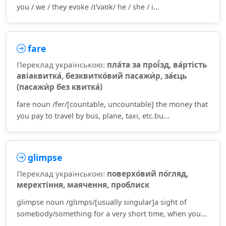
you / we / they evoke /ɪˈvəʊk/ he / she / i...
fare
Переклад українською:
пла́та за прої́зд, ва́ртість
авіаквитка́, безквитко́вий пасажи́р, за́єць
(пасажи́р без квитка́)
fare noun /fer/[countable, uncountable] the money that
you pay to travel by bus, plane, taxi, etc.bu...
glimpse
Переклад українською:
поверхо́вий по́гляд,
мерехтіння, маячення, проблиск
glimpse noun /ɡlɪmps/[usually singular]a sight of
somebody/something for a very short time, when you...