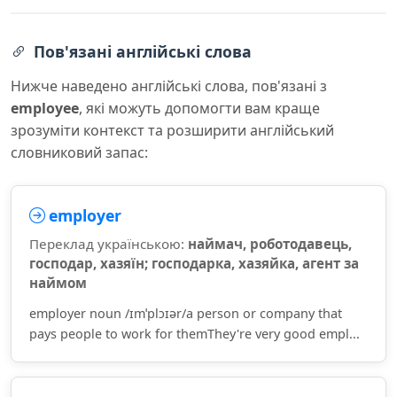
Пов'язані англійські слова
Нижче наведено англійські слова, пов'язані з
employee
, які можуть допомогти вам краще
зрозуміти контекст та розширити англійський
словниковий запас:
employer
Переклад українською:
наймач, роботодавець,
господар, хазяїн; господарка, хазяйка, агент за
наймом
employer noun /ɪmˈplɔɪər/a person or company that
pays people to work for themThey're very good empl...