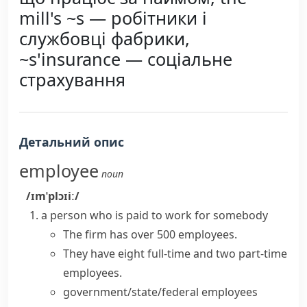
mill's ~s — робітники і
службовці фабрики,
~s'insurance — соціальне
страхування
Детальний опис
employee
noun
/ɪmˈplɔɪiː/
a person who is paid to work for somebody
The firm has over 500 employees.
They have eight
full-time
and two
part-time
employees
.
government/state/federal employees