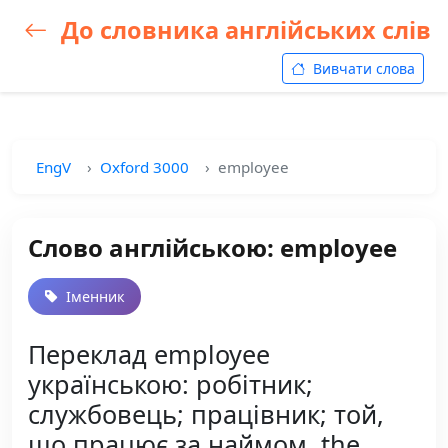
До словника англійських слів
Вивчати слова
EngV
Oxford 3000
employee
Слово англійською: employee
Іменник
Переклад employee
українською: робітник;
службовець; працівник; той,
що працює за наймом, the