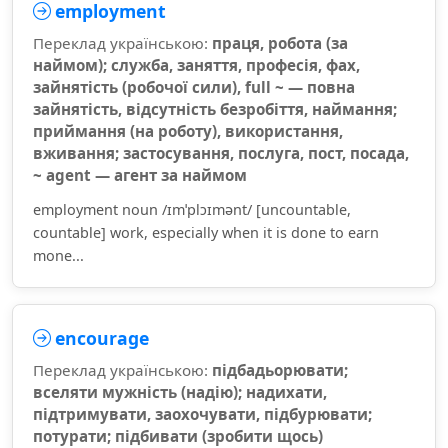
employment
Переклад українською:
праця, робота (за
наймом); служба, заняття, професія, фах,
зайнятість (робочої сили), full ~ — повна
зайнятість, відсутність безробіття, наймання;
приймання (на роботу), використання,
вживання; застосування, послуга, пост, посада,
~ agent — агент за наймом
employment noun /ɪmˈplɔɪmənt/ [uncountable,
countable] work, especially when it is done to earn
mone...
encourage
Переклад українською:
підбадьорювати;
вселяти мужність (надію); надихати,
підтримувати, заохочувати, підбурювати;
потурати; підбивати (зробити щось)