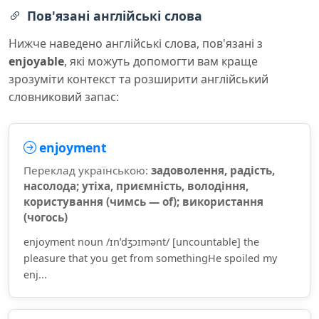
Пов'язані англійські слова
Нижче наведено англійські слова, пов'язані з
enjoyable
, які можуть допомогти вам краще
зрозуміти контекст та розширити англійський
словниковий запас:
enjoyment
Переклад українською:
задоволення, радість,
насолода; утіха, приємність, володіння,
користування (чимсь — of); використання
(чогось)
enjoyment noun /ɪnˈdʒɔɪmənt/ [uncountable] the
pleasure that you get from somethingHe spoiled my
enj...