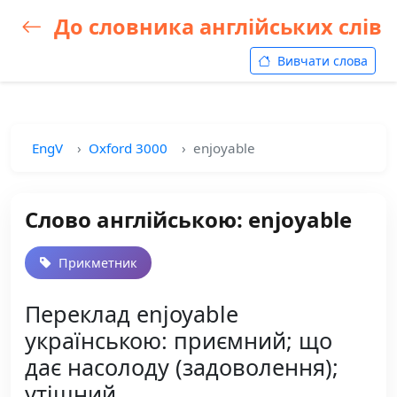
До словника англійських слів
Вивчати слова
EngV
Oxford 3000
enjoyable
Слово англійською: enjoyable
Прикметник
Переклад enjoyable
українською: приємний; що
дає насолоду (задоволення);
утішний