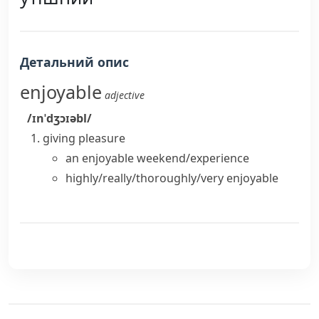
Детальний опис
enjoyable
adjective
/ɪnˈdʒɔɪəbl/
giving pleasure
an enjoyable weekend/experience
highly/really/thoroughly/very enjoyable