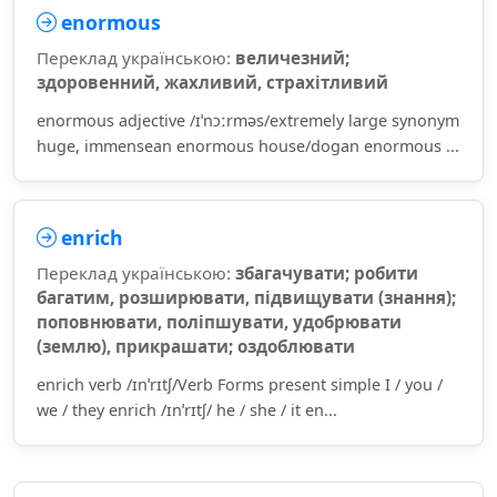
enormous
Переклад українською:
величезний;
здоровенний, жахливий, страхітливий
enormous adjective /ɪˈnɔːrməs/extremely large synonym
huge, immensean enormous house/dogan enormous ...
enrich
Переклад українською:
збагачувати; робити
багатим, розширювати, підвищувати (знання);
поповнювати, поліпшувати, удобрювати
(землю), прикрашати; оздоблювати
enrich verb /ɪnˈrɪtʃ/Verb Forms present simple I / you /
we / they enrich /ɪnˈrɪtʃ/ he / she / it en...