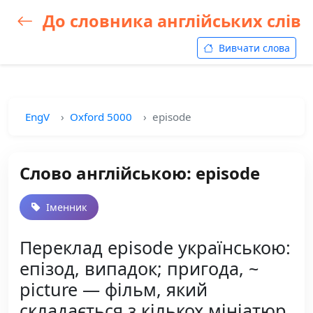
До словника англійських слів
Вивчати слова
EngV
Oxford 5000
episode
Слово англійською: episode
Іменник
Переклад episode українською:
епізод, випадок; пригода, ~
picture — фільм, який
складається з кількох мініатюр,