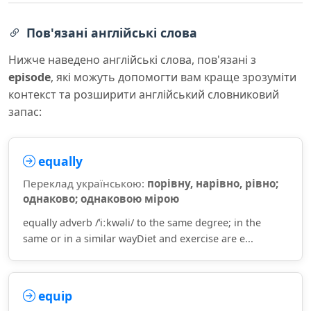
Пов'язані англійські слова
Нижче наведено англійські слова, пов'язані з
episode
, які можуть допомогти вам краще зрозуміти
контекст та розширити англійський словниковий
запас:
equally
Переклад українською:
порівну, нарівно, рівно;
однаково; однаковою мірою
equally adverb /ˈiːkwəli/ to the same degree; in the
same or in a similar wayDiet and exercise are e...
equip