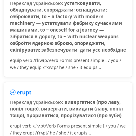
Переклад українською:
устатковувати,
обладнувати, споряджати; оснащувати;
озброювати, to ~ a factory with modern
machinery — устаткувати фабрику сучасними
машинами, to ~ oneself for a journey —
зібратися в дорогу, to ~ with nuclear weapons —
озброїти ядерною зброєю, опоряджати,
екіпірувати; забезпечувати, дати усе необхідне
equip verb /ɪˈkwɪp/Verb Forms present simple I / you /
we / they equip /ɪˈkwɪp/ he / she / it equips...
erupt
Переклад українською:
вивергатися (про лаву,
попіл тощо), вивергати, викидати (лаву, попіл
тощо), прориватися, прорізуватися (про зуби)
erupt verb /ɪˈrʌpt/Verb Forms present simple I / you / we
/ they erupt /ɪˈrʌpt/ he / she / it erupts...