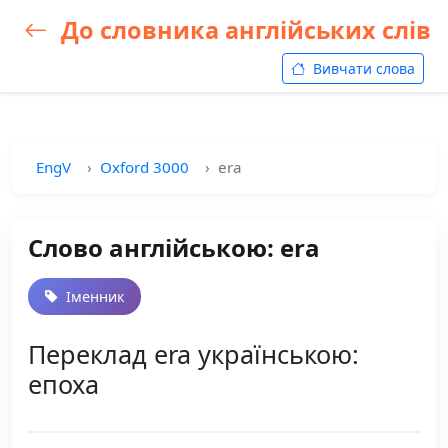
До словника англійських слів
Вивчати слова
EngV
Oxford 3000
era
Слово англійською: era
Іменник
Переклад era українською:
епоха