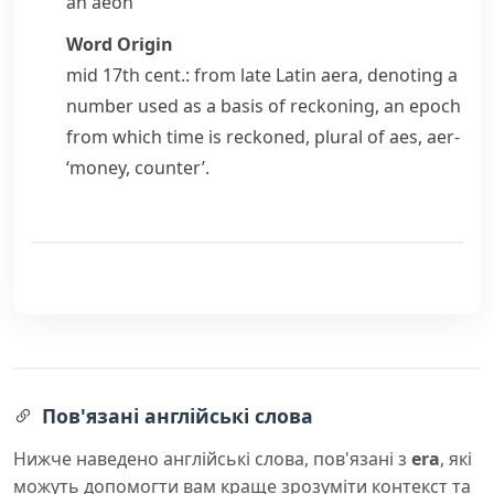
an
aeon
Word Origin
mid 17th cent.: from late Latin
aera
, denoting a
number used as a basis of reckoning, an epoch
from which time is reckoned, plural of
aes
,
aer-
‘money, counter’.
Пов'язані англійські слова
Нижче наведено англійські слова, пов'язані з
era
, які
можуть допомогти вам краще зрозуміти контекст та