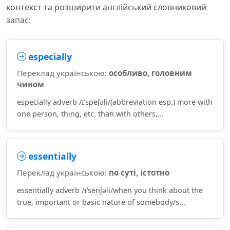
контекст та розширити англійський словниковий
запас:
especially
Переклад українською:
особливо, головним
чином
especially adverb /ɪˈspeʃəli/(abbreviation esp.) more with
one person, thing, etc. than with others,...
essentially
Переклад українською:
по суті, істотно
essentially adverb /ɪˈsenʃəli/when you think about the
true, important or basic nature of somebody/s...