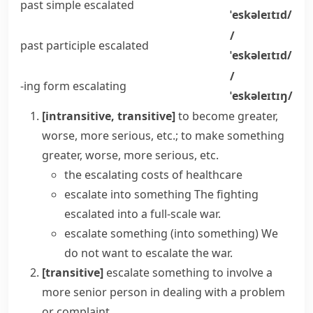
past simple
escalated
ˈeskəleɪtɪd/
/
past participle
escalated
ˈeskəleɪtɪd/
/
-ing form
escalating
ˈeskəleɪtɪŋ/
[intransitive, transitive]
to become greater,
worse, more serious, etc.; to make something
greater, worse, more serious, etc.
the
escalating costs
of healthcare
escalate into something
The fighting
escalated into a full-scale war.
escalate something (into something)
We
do not want to escalate the war.
[transitive]
escalate something
to involve a
more senior person in dealing with a problem
or complaint