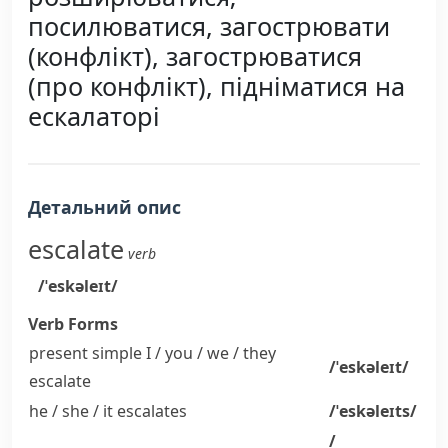
посилюватися, загострювати
(конфлікт), загострюватися
(про конфлікт), підніматися на
ескалаторі
Детальний опис
escalate
verb
/ˈeskəleɪt/
Verb Forms
present simple I / you / we / they
/ˈeskəleɪt/
escalate
he / she / it
escalates
/ˈeskəleɪts/
/