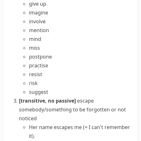
give up
imagine
involve
mention
mind
miss
postpone
practise
resist
risk
suggest
[transitive, no passive]
escape
somebody/something
to be forgotten or not
noticed
Her name escapes me
(= I can't remember
it)
.