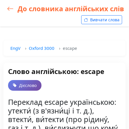
До словника англійських слів
Вивчати слова
EngV
Oxford 3000
escape
Слово англійською: escape
Дієслово
Переклад escape українською:
утекти́ (з в'язни́ці і т. д.),
втекти́, ви́текти (про рідину́,
газ і т. д.), ви́слизнути що кому́