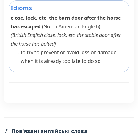
Idioms
close, lock, etc. the barn door after the horse
has escaped
(North American English)
(
British English
close, lock, etc. the stable door after
the horse has bolted
)
to try to prevent or avoid loss or damage
when it is already too late to do so
Пов'язані англійські слова