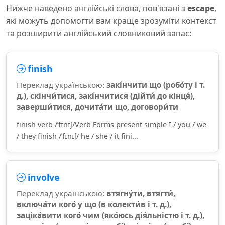
Нижче наведено англійські слова, пов'язані з
escape
,
які можуть допомогти вам краще зрозуміти контекст
та розширити англійський словниковий запас:
finish
Переклад українською:
закі́нчити що (робо́ту і т.
д.), скінчи́тися, закі́нчитися (дійти́ до кінця́),
заверши́тися, дочита́ти що, договори́ти
finish verb /ˈfɪnɪʃ/Verb Forms present simple I / you / we
/ they finish /ˈfɪnɪʃ/ he / she / it fini...
involve
Переклад українською:
втягну́ти, втягти́,
включа́ти кого́ у що (в колекти́в і т. д.),
заціка́вити кого́ чим (яко́юсь дія́льністю і т. д.),