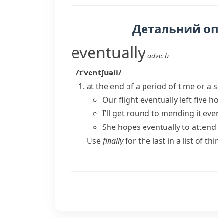
Детальний о
eventually
adverb
/ɪˈventʃuəli/
at the end of a period of time or a s
Our flight eventually left five ho
I'll get round to mending it even
She hopes eventually to attend
Use
finally
for the last in a list of th