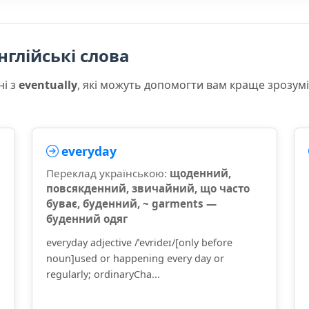
нглійські слова
ні з
eventually
, які можуть допомогти вам краще зрозум
everyday
Переклад українською:
щоденний,
повсякденний, звичайний, що часто
буває, буденний, ~ garments —
буденний одяг
everyday adjective /ˈevrideɪ/[only before
noun]used or happening every day or
regularly; ordinaryCha...