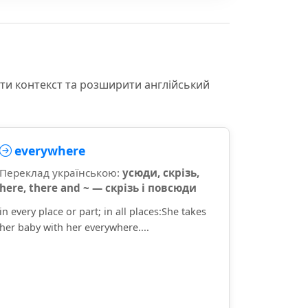
іти контекст та розширити англійський
everywhere
Переклад українською:
усюди, скрізь,
here, there and ~ — скрізь і повсюди
in every place or part; in all places:She takes
her baby with her everywhere....