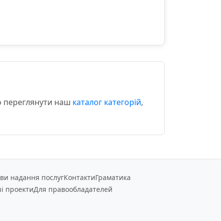
мо переглянути наш
каталог категорій
,
ви надання послуг
Контакти
Граматика
і проекти
Для правообладателей