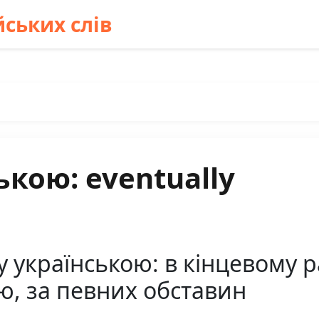
ських слів
ькою: eventually
y українською: в кінцевому р
ю, за певних обставин