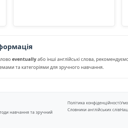
формація
слово
eventually
або інші англійські слова, рекомендує
 темами та категоріями для зручного навчання.
Політика конфіденційності
Умо
Словники англійських слів
Наш
етоди навчання та зручний