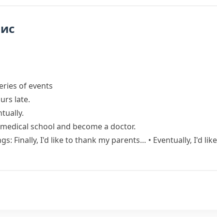
пис
eries of events
urs late.
tually.
 medical school and become a doctor.
ings:
Finally, I'd like to thank my parents…
•
Eventually, I'd l