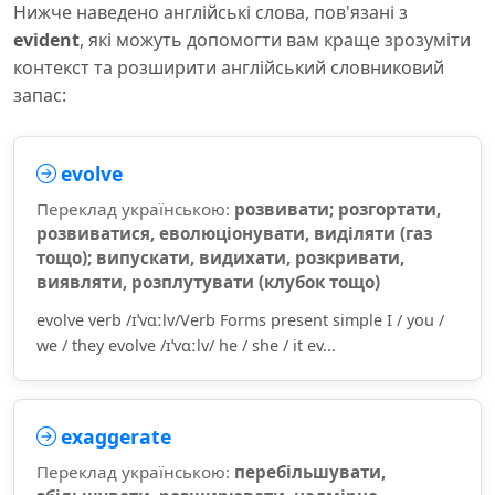
Нижче наведено англійські слова, пов'язані з
evident
, які можуть допомогти вам краще зрозуміти
контекст та розширити англійський словниковий
запас:
evolve
Переклад українською:
розвивати; розгортати,
розвиватися, еволюціонувати, виділяти (газ
тощо); випускати, видихати, розкривати,
виявляти, розплутувати (клубок тощо)
evolve verb /ɪˈvɑːlv/Verb Forms present simple I / you /
we / they evolve /ɪˈvɑːlv/ he / she / it ev...
exaggerate
Переклад українською:
перебільшувати,