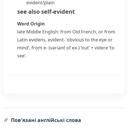
evident/​plain
see also
self-evident
Word Origin
late Middle English: from Old French, or from
Latin
evidens
,
evident-
‘obvious to the eye or
mind’, from
e-
(variant of
ex-
) ‘out’ +
videre
‘to
see’.
Пов'язані англійські слова