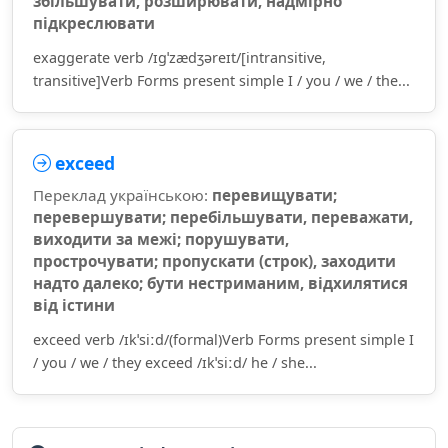
збільшувати, розширювати, надмірно
підкреслювати
exaggerate verb /ɪɡˈzædʒəreɪt/[intransitive,
transitive]Verb Forms present simple I / you / we / the...
exceed
Переклад українською:
перевищувати;
перевершувати; перебільшувати, переважати,
виходити за межі; порушувати,
прострочувати; пропускати (строк), заходити
надто далеко; бути нестриманим, відхилятися
від істини
exceed verb /ɪkˈsiːd/(formal)Verb Forms present simple I
/ you / we / they exceed /ɪkˈsiːd/ he / she...