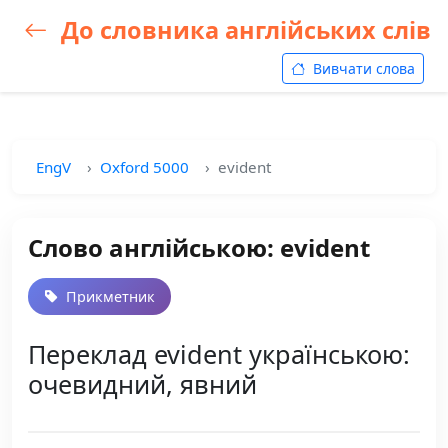
До словника англійських слів
Вивчати слова
EngV
Oxford 5000
evident
Слово англійською: evident
Прикметник
Переклад evident українською:
очевидний, явний