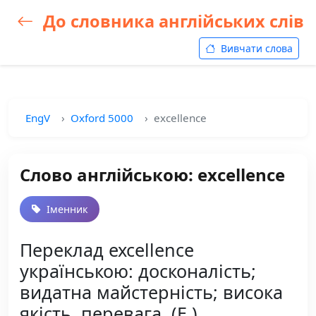
До словника англійських слів
Вивчати слова
EngV
Oxford 5000
excellence
Слово англійською: excellence
Іменник
Переклад excellence
українською: досконалість;
видатна майстерність; висока
якість, перевага, (E.)