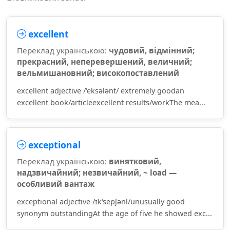
excellent
Переклад українською:
чудовий, відмінний;
прекрасний, неперевершений, величний;
вельмишановний; високопоставлений
excellent adjective /ˈeksələnt/ extremely goodan
excellent book/articleexcellent results/workThe mea...
exceptional
Переклад українською:
винятковий,
надзвичайний; незвичайний, ~ load —
особливий вантаж
exceptional adjective /ɪkˈsepʃənl/unusually good
synonym outstandingAt the age of five he showed exc...