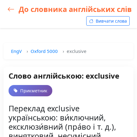
До словника англійських слів
Вивчати слова
EngV
Oxford 5000
exclusive
Слово англійською: exclusive
Прикметник
Переклад exclusive
українською: ви́ключний,
ексклюзи́вний (пра́во і т. д.),
винятковий, несумісний,