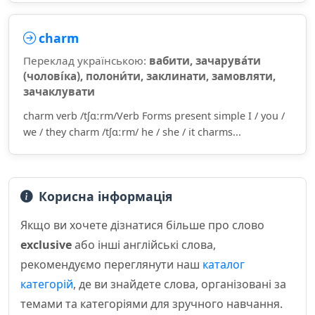
charm
Переклад українською:
вабити, зачарува́ти
(чолові́ка), полони́ти, заклинати, замовляти,
зачаклувати
charm verb /tʃɑːrm/Verb Forms present simple I / you /
we / they charm /tʃɑːrm/ he / she / it charms...
Корисна інформація
Якщо ви хочете дізнатися більше про слово
exclusive
або інші англійські слова,
рекомендуємо переглянути наш
каталог
категорій
, де ви знайдете слова, організовані за
темами та категоріями для зручного навчання.