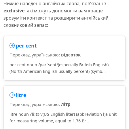
Нижче наведено англійські слова, пов'язані з
exclusive
, які можуть допомогти вам краще
зрозуміти контекст та розширити англійський
словниковий запас:
per cent
Переклад українською:
відсоток
per cent noun /pər ˈsent/(especially British English)
(North American English usually percent) (symb...
litre
Переклад українською:
літр
litre noun /ˈliːtər/(US English liter) (abbreviation l)a unit
for measuring volume, equal to 1.76 Br...