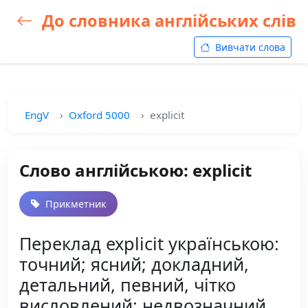
До словника англійських слів
Вивчати слова
EngV
Oxford 5000
explicit
Слово англійською: explicit
Прикметник
Переклад explicit українською:
точний; ясний; докладний,
детальний, певний, чітко
висловлений; недвозначний,