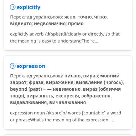
explicitly
Переклад українською:
ясно, точно, чітко,
відверто; недвозначно; прямо
explicitly adverb /ɪkˈsplɪsɪtli/clearly or directly, so that
the meaning is easy to understandThe re...
expression
Переклад українською:
вислів, вираз; мовний
зворот; фраза, вираження, виявлення (чогось),
beyond (past) ~ — невимовно, вираз (обличчя
тощо), виразність, експресія, зображення,
видавлювання, вичавлювання
expression noun /ɪkˈspreʃn/ words [countable] a word
or phraseWhat's the meaning of the expression ‘...