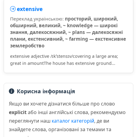
extensive
Переклад українською:
просторий, широкий,
обширний, великий, ~ knowledge — широкі
знання, далекосяжний, ~ plans — далекосяжні
плани, екстенсивний, ~ farming — екстенсивне
землеробство
extensive adjective /ɪkˈstensɪv/covering a large area;
great in amountThe house has extensive ground...
Корисна інформація
Якщо ви хочете дізнатися більше про слово
explicit
або інші англійські слова, рекомендуємо
переглянути наш
каталог категорій
, де ви
знайдете слова, організовані за темами та