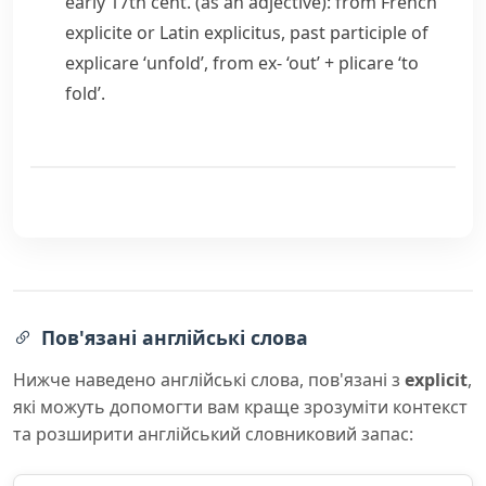
early 17th cent. (as an adjective): from French
explicite
or Latin
explicitus
, past participle of
explicare
‘unfold’, from
ex-
‘out’ +
plicare
‘to
fold’.
Пов'язані англійські слова
Нижче наведено англійські слова, пов'язані з
explicit
,
які можуть допомогти вам краще зрозуміти контекст
та розширити англійський словниковий запас: