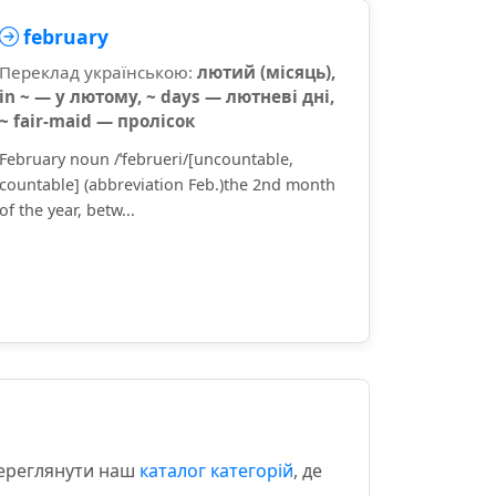
february
Переклад українською:
лютий (місяць),
in ~ — у лютому, ~ days — лютневі дні,
~ fair-maid — пролісок
February noun /ˈfebrueri/[uncountable,
countable] (abbreviation Feb.)the 2nd month
of the year, betw...
переглянути наш
каталог категорій
, де