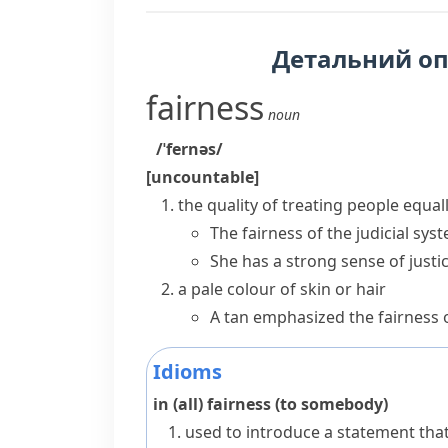
Детальний о
fairness
noun
/ˈfernəs/
[uncountable]
the quality of treating people equal
The fairness of the judicial sys
She has a strong sense of justi
a pale colour of skin or hair
A tan emphasized the fairness o
Idioms
in (all) fairness (to somebody)
used to introduce a statement tha