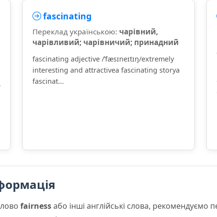
fascinating
Переклад українською:
чарівний,
чарівливий; чарівничий; принадний
fascinating adjective /ˈfæsɪneɪtɪŋ/extremely
interesting and attractivea fascinating storya
fascinat...
—
o
формація
слово
fairness
або інші англійські слова, рекомендуємо 