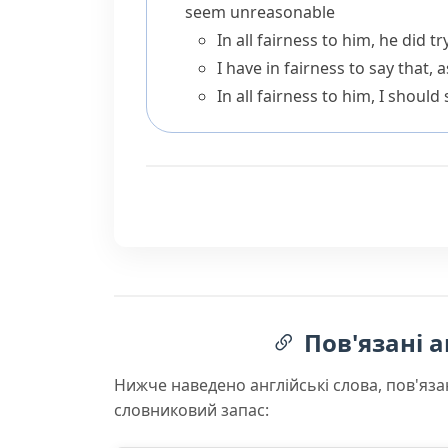
seem unreasonable
In all fairness to him, he did tr
I have in fairness to say that,
In all fairness to him, I should 
Пов'язані а
Нижче наведено англійські слова, пов'яза
словниковий запас: