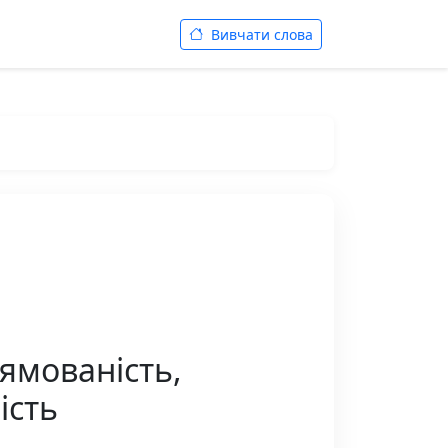
Вивчати слова
лямованість,
ість