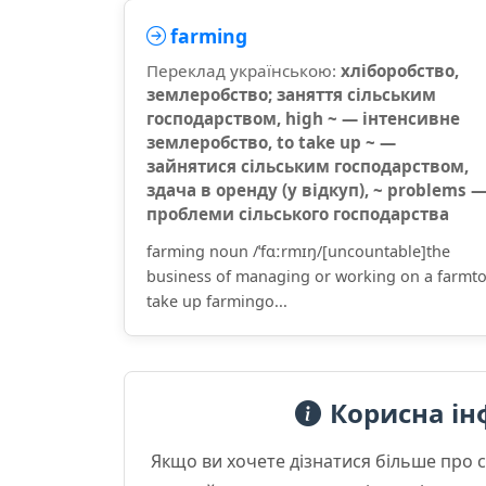
farming
Переклад українською:
хліборобство,
землеробство; заняття сільським
господарством, high ~ — інтенсивне
землеробство, to take up ~ —
зайнятися сільським господарством,
здача в оренду (у відкуп), ~ problems 
проблеми сільського господарства
farming noun /ˈfɑːrmɪŋ/[uncountable]the
business of managing or working on a farmt
take up farmingo...
Корисна ін
Якщо ви хочете дізнатися більше про 