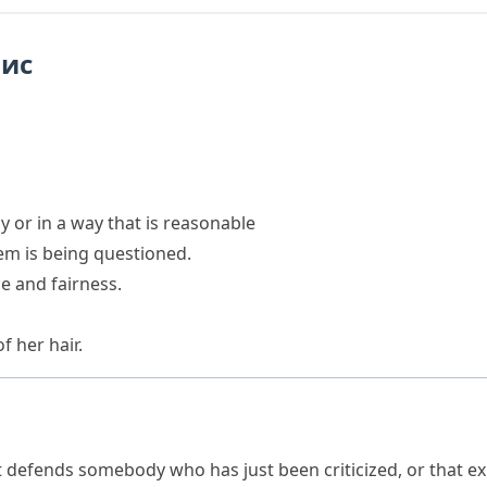
пис
ly or in a way that is reasonable
tem is being questioned.
ce and fairness.
f her hair.
t defends somebody who has just been criticized, or that e