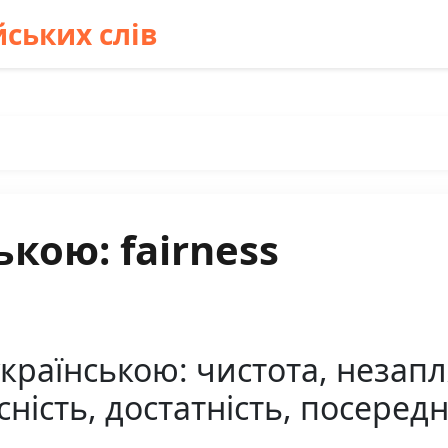
ських слів
кою: fairness
українською: чистота, незап
ність, достатність, посередн