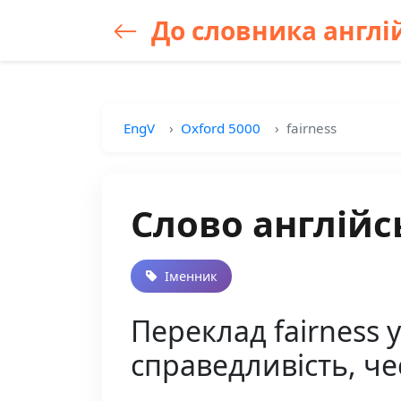
До словника англій
EngV
Oxford 5000
fairness
Слово англійсь
Іменник
Переклад fairness 
справедливість, чес