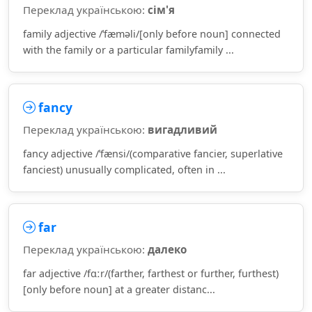
Переклад українською:
сім'я
family adjective /ˈfæməli/[only before noun] connected
with the family or a particular familyfamily ...
fancy
Переклад українською:
вигадливий
fancy adjective /ˈfænsi/(comparative fancier, superlative
fanciest) unusually complicated, often in ...
far
Переклад українською:
далеко
far adjective /fɑːr/(farther, farthest or further, furthest)
[only before noun] at a greater distanc...