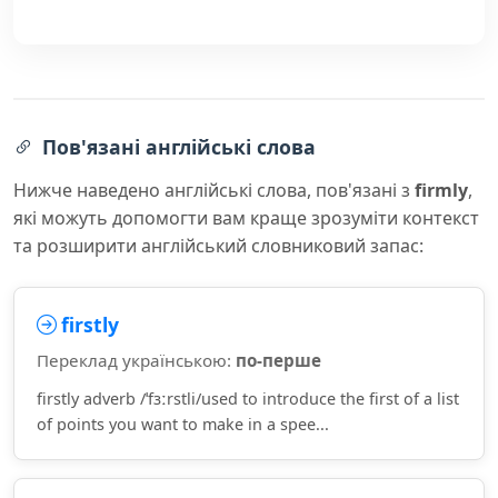
Пов'язані англійські слова
Нижче наведено англійські слова, пов'язані з
firmly
,
які можуть допомогти вам краще зрозуміти контекст
та розширити англійський словниковий запас:
firstly
Переклад українською:
по-перше
firstly adverb /ˈfɜːrstli/used to introduce the first of a list
of points you want to make in a spee...