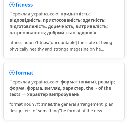
fitness
Переклад українською:
придатність;
відповідність, пристосованість; здатність;
підготовленість, доречність, витривалість;
натренованість; добрий стан здоров'я
fitness noun /ˈfɪtnəs/[uncountable] the state of being
physically healthy and stronga magazine on he...
format
Переклад українською:
формат (книги), розмір;
форма, форма, вигляд, характер, the ~ of the
tests — характер випробувань
format noun /ˈfɔːrmæt/the general arrangement, plan,
design, etc. of somethingThe format of the new ...