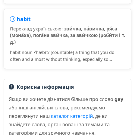
habit
Переклад українською:
зви́чка, на́вичка, ря́са
(мона́ха), пога́на зви́чка, за зви́чкою (роби́ти і т.
д.)
habit noun /ˈhæbɪt/ [countable] a thing that you do
often and almost without thinking, especially so...
Корисна інформація
Якщо ви хочете дізнатися більше про слово
gay
або інші англійські слова, рекомендуємо
переглянути наш
каталог категорій
, де ви
знайдете слова, організовані за темами та
категоріями для зручного навчання.