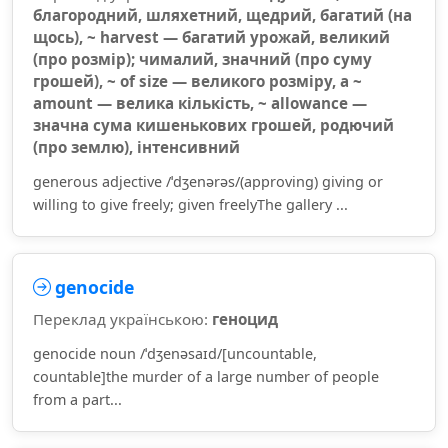
благородний, шляхетний, щедрий, багатий (на
щось), ~ harvest — багатий урожай, великий
(про розмір); чималий, значний (про суму
грошей), ~ of size — великого розміру, a ~
amount — велика кількість, ~ allowance —
значна сума кишенькових грошей, родючий
(про землю), інтенсивний
generous adjective /ˈdʒenərəs/(approving) giving or
willing to give freely; given freelyThe gallery ...
genocide
Переклад українською:
геноцид
genocide noun /ˈdʒenəsaɪd/[uncountable,
countable]the murder of a large number of people
from a part...