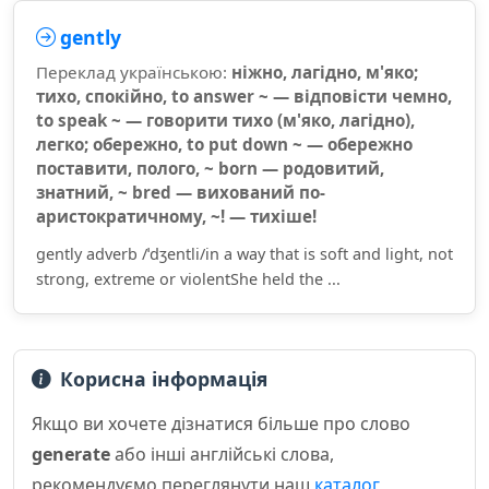
gently
Переклад українською:
ніжно, лагідно, м'яко;
тихо, спокійно, to answer ~ — відповісти чемно,
to speak ~ — говорити тихо (м'яко, лагідно),
легко; обережно, to put down ~ — обережно
поставити, полого, ~ born — родовитий,
знатний, ~ bred — вихований по-
аристократичному, ~! — тихіше!
gently adverb /ˈdʒentli/in a way that is soft and light, not
strong, extreme or violentShe held the ...
Корисна інформація
Якщо ви хочете дізнатися більше про слово
generate
або інші англійські слова,
рекомендуємо переглянути наш
каталог