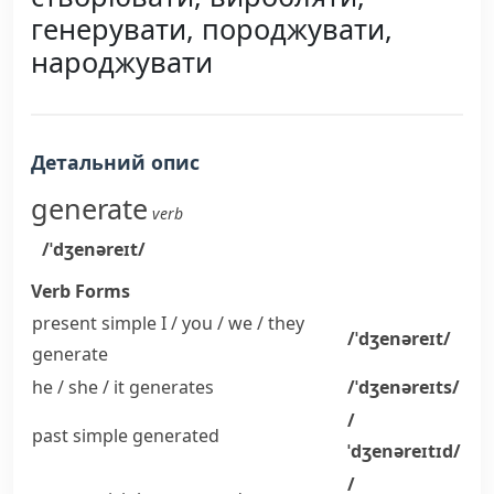
генерувати, породжувати,
народжувати
Детальний опис
generate
verb
/ˈdʒenəreɪt/
Verb Forms
present simple I / you / we / they
/ˈdʒenəreɪt/
generate
he / she / it
generates
/ˈdʒenəreɪts/
/
past simple
generated
ˈdʒenəreɪtɪd/
/