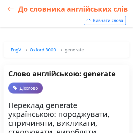
До словника англійських слів
Вивчати слова
EngV
Oxford 3000
generate
Слово англійською: generate
Дієслово
Переклад generate
українською: породжувати,
спричиняти, викликати,
створювати, виробляти,