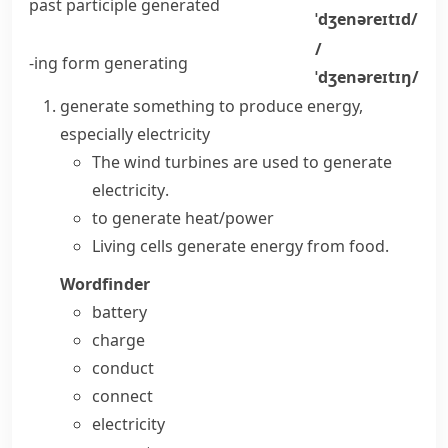
past participle
generated
ˈdʒenəreɪtɪd/
/
-ing form
generating
ˈdʒenəreɪtɪŋ/
generate something
to produce energy,
especially electricity
The wind turbines are used to
generate
electricity
.
to generate heat/power
Living cells generate energy from food.
Wordfinder
battery
charge
conduct
connect
electricity