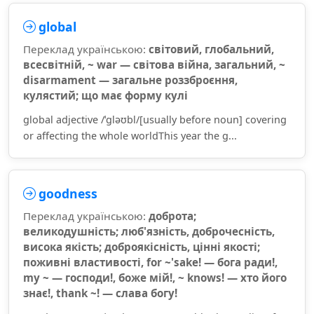
global
Переклад українською:
світовий, глобальний,
всесвітній, ~ war — світова війна, загальний, ~
disarmament — загальне роззброєння,
кулястий; що має форму кулі
global adjective /ˈɡləʊbl/[usually before noun] covering
or affecting the whole worldThis year the g...
goodness
Переклад українською:
доброта;
великодушність; люб'язність, доброчесність,
висока якість; доброякісність, цінні якості;
поживні властивості, for ~'sake! — бога ради!,
my ~ — господи!, боже мій!, ~ knows! — хто його
знає!, thank ~! — слава богу!