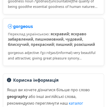
goodness noun /ˈɡʊdnəs/[uncountable]the quality of
being goodthe essential goodness of human naturee...
gorgeous
Переклад українською:
яскравий; яскраво
забарвлений, пишномовний, чудовий,
блискучий, прекрасний; пишний; розкішний
gorgeous adjective /ˈɡɔːrdʒəs/(informal) very beautiful
and attractive; giving great pleasure synony...
Корисна інформація
Якщо ви хочете дізнатися більше про слово
geography
або інші англійські слова,
рекомендуємо переглянути наш
каталог