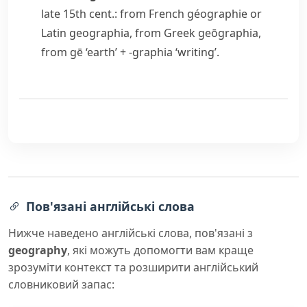
late 15th cent.: from French
géographie
or
Latin
geographia
, from Greek
geōgraphia
,
from
gē
‘earth’ +
-graphia
‘writing’.
Пов'язані англійські слова
Нижче наведено англійські слова, пов'язані з
geography
, які можуть допомогти вам краще
зрозуміти контекст та розширити англійський
словниковий запас: