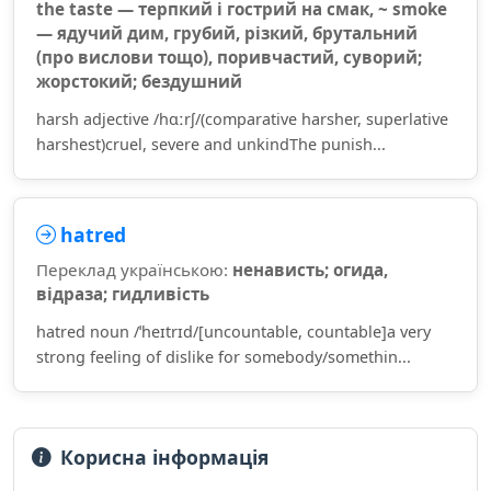
the taste — терпкий і гострий на смак, ~ smoke
— ядучий дим, грубий, різкий, брутальний
(про вислови тощо), поривчастий, суворий;
жорстокий; бездушний
harsh adjective /hɑːrʃ/(comparative harsher, superlative
harshest)cruel, severe and unkindThe punish...
hatred
Переклад українською:
ненависть; огида,
відраза; гидливість
hatred noun /ˈheɪtrɪd/[uncountable, countable]a very
strong feeling of dislike for somebody/somethin...
Корисна інформація