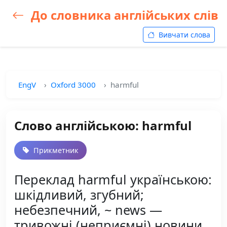
До словника англійських слів
Вивчати слова
EngV
Oxford 3000
harmful
Слово англійською: harmful
Прикметник
Переклад harmful українською:
шкідливий, згубний;
небезпечний, ~ news —
тривожні (неприємні) новини,