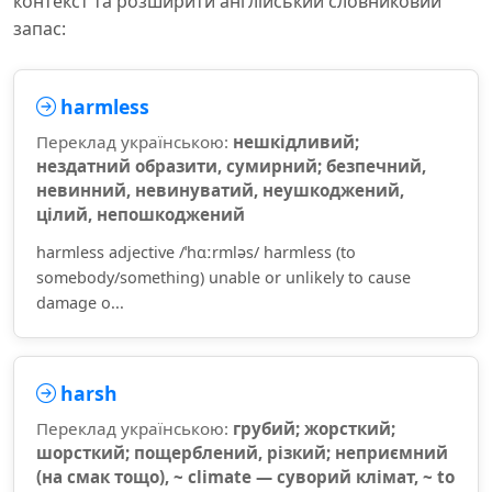
контекст та розширити англійський словниковий
запас:
harmless
Переклад українською:
нешкідливий;
нездатний образити, сумирний; безпечний,
невинний, невинуватий, неушкоджений,
цілий, непошкоджений
harmless adjective /ˈhɑːrmləs/ harmless (to
somebody/something) unable or unlikely to cause
damage o...
harsh
Переклад українською:
грубий; жорсткий;
шорсткий; пощерблений, різкий; неприємний
(на смак тощо), ~ climate — суворий клімат, ~ to