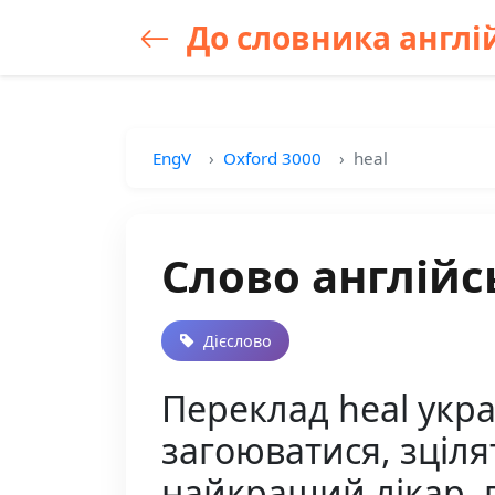
До словника англій
EngV
Oxford 3000
heal
Слово англійс
Дієслово
Переклад heal укра
загоюватися, зцілят
найкращий лікар,