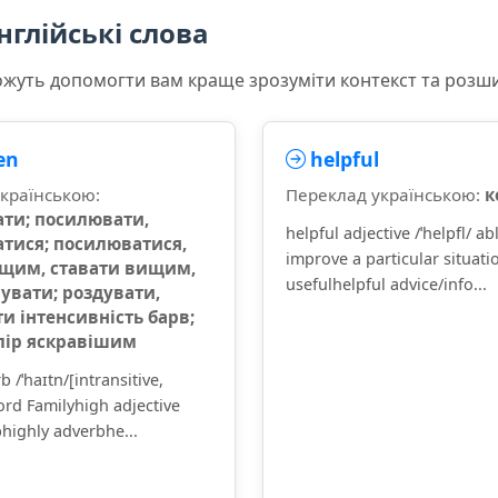
нглійські слова
можуть допомогти вам краще зрозуміти контекст та розш
en
helpful
країнською:
Переклад українською:
к
ти; посилювати,
helpful adjective /ˈhelpfl/ ab
тися; посилюватися,
improve a particular situat
щим, ставати вищим,
usefulhelpful advice/info...
увати; роздувати,
и інтенсивність барв;
лір яскравішим
 /ˈhaɪtn/[intransitive,
ord Familyhigh adjective
highly adverbhe...