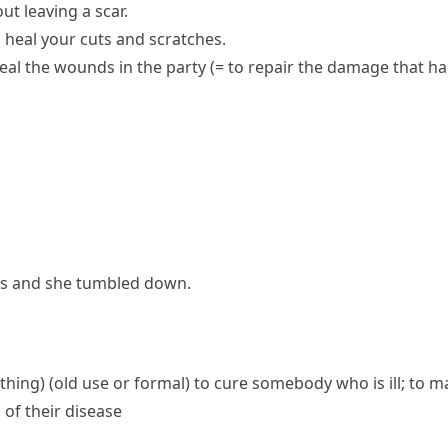
ut leaving a scar.
to heal your cuts and scratches.
eal the wounds
in the party
(= to repair the damage that h
irs and she tumbled down.
thing)
(old use or formal)
to cure somebody who is ill; to 
 of their disease