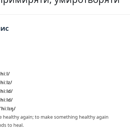
пис
/hiːl/
/hiːlz/
/hiːld/
/hiːld/
/ˈhiːlɪŋ/
 healthy again; to make something healthy again
nds to heal.