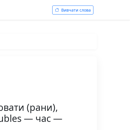
Вивчати слова
ювати (рани),
oubles — час —