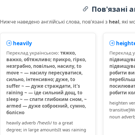
Пов'язані а
Нижче наведено англійські слова, пов'язані з
heal
, які 
heavily
height
Переклад українською:
тяжко,
Переклад у
важко, обтяжливо; прикро, гірко,
підвищува
незграбно, повільно, насилу, to
підвищува
move ~ — насилу пересуватися,
робити ви
сильно, інтенсивно; дуже, to
перебільш
suffer ~ — дуже страждати, it's
посилюват
raining ~ — іде сильний дощ, to
робити ко
sleep ~ — спати глибоким сном, ~
heighten verb
armed — дуже озброєний, сумно,
transitive]W
болісно
noun adverb
heavily adverb /ˈhevɪli/ to a great
degree; in large amountsIt was raining