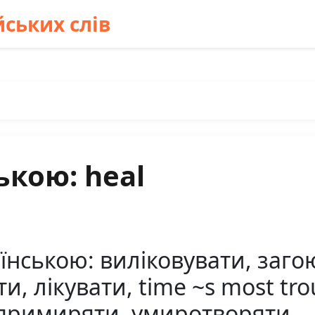
ських слів
ькою: heal
їнською: виліковувати, заго
и, лікувати, time ~s most tr
 примиряти, умиротворяти