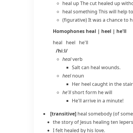
heal up
The cut healed up witho
heal something
This will help 
(figurative)
It was a chance to
h
Homophones
heal | heel | he'll
heal
heel
he'll
/hiːl/
heal
verb
Salt can heal wounds.
heel
noun
Her heel caught in the sta
he'll
short form he will
He'll arrive in a minute!
[transitive]
heal somebody (of some
the story of Jesus healing ten lepers
I felt healed by his love.