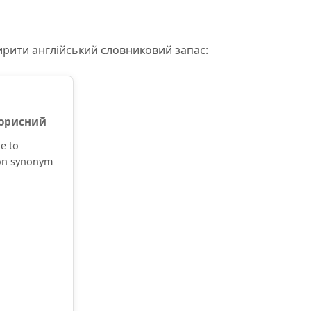
ирити англійський словниковий запас:
орисний
le to
ion synonym