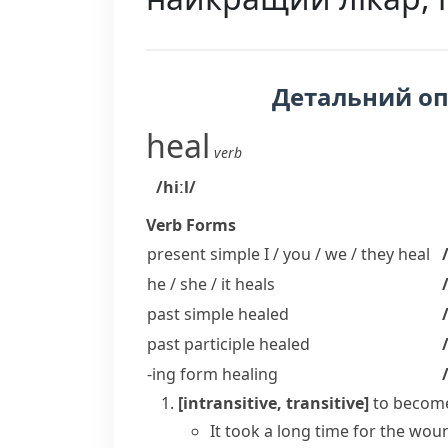
Детальний о
heal
verb
/hiːl/
Verb Forms
present simple I / you / we / they
heal
he / she / it
heals
past simple
healed
past participle
healed
-ing form
healing
[intransitive, transitive]
to become
It took a long time for the wou