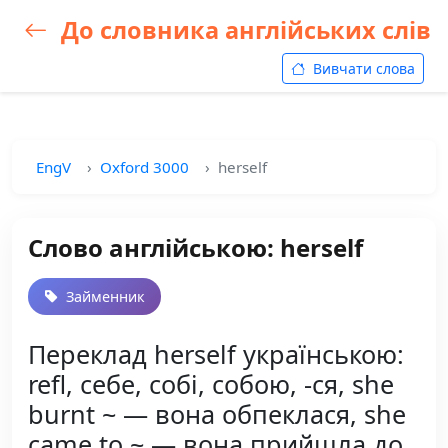
До словника англійських слів
Вивчати слова
EngV
Oxford 3000
herself
Слово англійською: herself
Займенник
Переклад herself українською:
refl, себе, собі, собою, -ся, she
burnt ~ — вона обпеклася, she
came to ~ — вона прийшла до