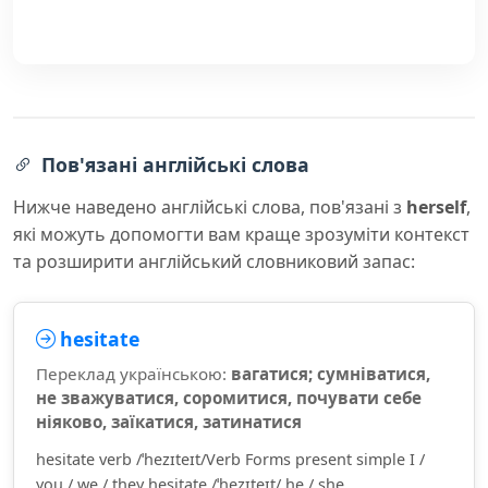
Пов'язані англійські слова
Нижче наведено англійські слова, пов'язані з
herself
,
які можуть допомогти вам краще зрозуміти контекст
та розширити англійський словниковий запас:
hesitate
Переклад українською:
вагатися; сумніватися,
не зважуватися, соромитися, почувати себе
ніяково, заїкатися, затинатися
hesitate verb /ˈhezɪteɪt/Verb Forms present simple I /
you / we / they hesitate /ˈhezɪteɪt/ he / she...