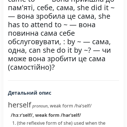
пам'яті, себе, сама, she did it ~
— вона зробила це сама, she
has to attend to ~ — вона
повинна сама себе
обслуговувати, : by ~ — сама,
одна, can she do it by ~? — чи
може вона зробити це сама
(самостійно)?
Детальний опис
herself
,
weak form
/həˈself/
pronoun
/hɜːrˈself/
,
weak form
/hərˈself/
(
the reflexive form of
she
)
used when the