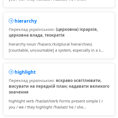
hierarchy
Переклад українською:
(церковна) ієрархія,
церковна влада, теократія
hierarchy noun /ˈhaɪərɑːrki/(plural hierarchies)
[countable, uncountable] a system, especially in a s...
highlight
Переклад українською:
яскраво освітлювати,
висувати на передній план; надавати великого
значення
highlight verb /ˈhaɪlaɪt/Verb Forms present simple I /
you / we / they highlight /ˈhaɪlaɪt/ he / she...