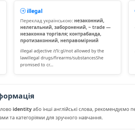
illegal
Переклад українською:
незаконний,
нелегальний, заборонений, ~ trade —
незаконна торгівля; контрабанда,
протизаконний, неправомірний
illegal adjective /ɪˈliːɡl/not allowed by the
lawillegal drugs/firearms/substancesShe
promised to cr...
формація
слово
identity
або інші англійські слова, рекомендуємо 
мами та категоріями для зручного навчання.