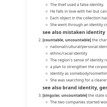
The thief used a false identity.
He falls in love with her but can'
Each object in the collection h
She went through an
identity cr
see also
mistaken identity
[countable, uncountable]
the char
national/cultural/personal ident
ethnic/racial identity
The region's
sense of identity
r
a plan to strengthen the corpo
identity as somebody/somethi
She was searching for a clearer 
see also
brand identity
,
gen
[singular, uncountable]
the state 
The two companies started worki