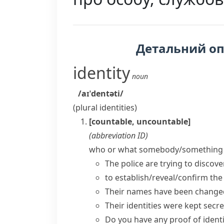
Детальний о
identity
noun
/aɪˈdentəti/
(plural
identities
)
[countable, uncountable]
(abbreviation
ID
)
who or what somebody/something 
The police are trying to discover 
to
establish/reveal/confirm the 
Their names have been changed f
Their identities were kept secre
Do you have any proof of identi