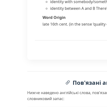
identity with somebody/somet
identity between A and B
There'
Word Origin
late 16th cent. (in the sense ‘quality
Пов'язані а
Нижче наведено англійські слова, пов'яза
словниковий запас: