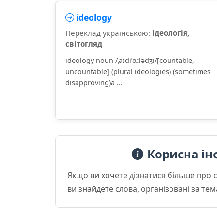
ideology
Переклад українською:
ідеологія,
світогляд
ideology noun /ˌaɪdiˈɑːlədʒi/[countable,
uncountable] (plural ideologies) (sometimes
disapproving)a ...
Корисна ін
Якщо ви хочете дізнатися більше про 
ви знайдете слова, організовані за те