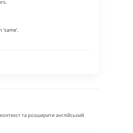
ers.
m
‘same’.
 контекст та розширити англійський