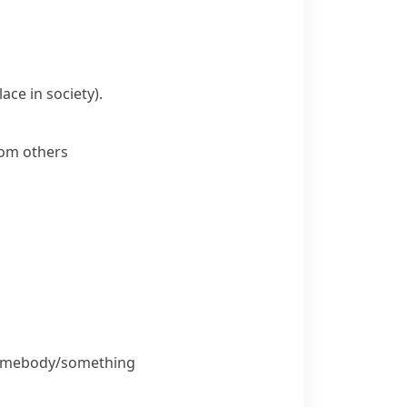
ace in society)
.
from others
d somebody/something