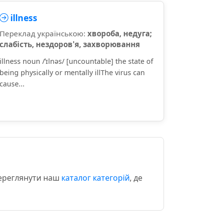
illness
Переклад українською:
хвороба, недуга;
слабість, нездоров'я, захворювання
illness noun /ˈɪlnəs/ [uncountable] the state of
being physically or mentally illThe virus can
cause...
переглянути наш
каталог категорій
, де