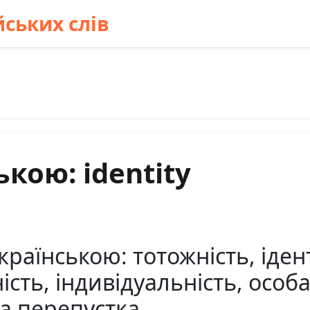
ських слів
кою: identity
країнською: тотожність, іден
ість, індивідуальність, особа
ва перепустка