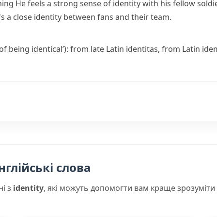
hing
He feels a strong sense of identity with his fellow soldi
s a close identity between fans and their team.
 of being identical’): from late Latin
identitas
, from Latin
ide
нглійські слова
ні з
identity
, які можуть допомогти вам краще зрозуміти