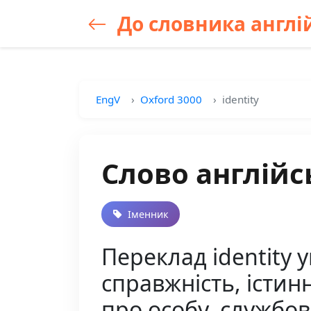
До словника англій
EngV
Oxford 3000
identity
Слово англійсь
Іменник
Переклад identity у
справжність, істинн
про особу, службо