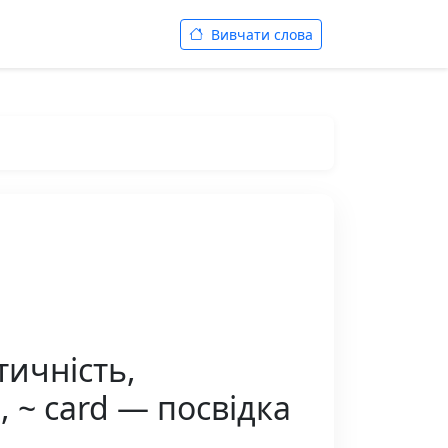
Вивчати слова
тичність,
, ~ card — посвідка