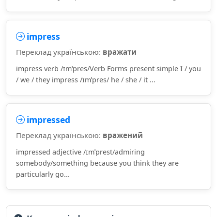
impress
Переклад українською:
вражати
impress verb /ɪmˈpres/Verb Forms present simple I / you
/ we / they impress /ɪmˈpres/ he / she / it ...
impressed
Переклад українською:
вражений
impressed adjective /ɪmˈprest/admiring
somebody/something because you think they are
particularly go...