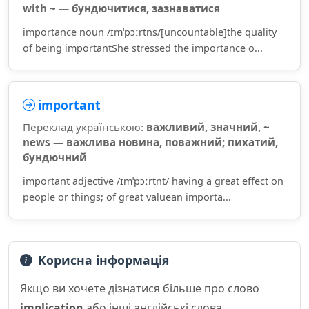
with ~ — бундючитися, зазнаватися
importance noun /ɪmˈpɔːrtns/[uncountable]the quality
of being importantShe stressed the importance o...
important
Переклад українською:
важливий, значний, ~
news — важлива новина, поважний; пихатий,
бундючний
important adjective /ɪmˈpɔːrtnt/ having a great effect on
people or things; of great valuean importa...
Корисна інформація
Якщо ви хочете дізнатися більше про слово
implication
або інші англійські слова,