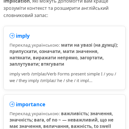
implication
, які можуть допомогти вам краще
зрозуміти контекст та розширити англійський
словниковий запас:
imply
Переклад українською:
мати на увазі (на думці);
припускати, означати, мати значення,
натякати, виражати непрямо, загортати,
заплутувати; втягувати
imply verb /ɪmˈplaɪ/Verb Forms present simple I / you /
we / they imply /ɪmˈplaɪ/ he / she / it impl...
importance
Переклад українською:
важливість; значення,
значність; вага, of no ~ — неважливий, що не
має значення, величання, важність, to swell