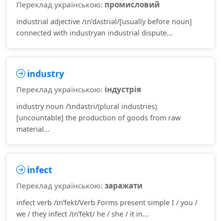
Переклад українською:
промисловий
industrial adjective /ɪnˈdʌstriəl/[usually before noun]
connected with industryan industrial dispute...
industry
Переклад українською:
індустрія
industry noun /ˈɪndəstri/(plural industries)
[uncountable] the production of goods from raw
material...
infect
Переклад українською:
заражати
infect verb /ɪnˈfekt/Verb Forms present simple I / you /
we / they infect /ɪnˈfekt/ he / she / it in...