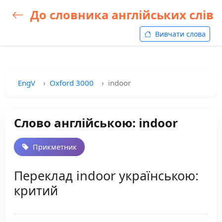
До словника англійських слів
Вивчати слова
EngV
Oxford 3000
indoor
Слово англійською: indoor
Прикметник
Переклад indoor українською:
критий