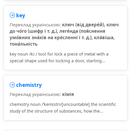
key
Переклад українською:
ключ (від двере́й), ключ
до чо́го (шифр і т. д.), леге́нда (поя́снення
умо́вних зна́ків на кре́сленні і т. д.), кла́віша,
тона́льність
key noun /kiː/ tool for lock a piece of metal with a
special shape used for locking a door, starting...
chemistry
Переклад українською:
хі́мія
chemistry noun /ˈkemɪstri/[uncountable] the scientific
study of the structure of substances, how the...