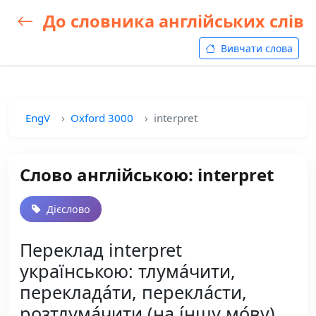
До словника англійських слів
Вивчати слова
EngV
Oxford 3000
interpret
Слово англійською: interpret
Дієслово
Переклад interpret
українською: тлума́чити,
переклада́ти, перекла́сти,
розтлума́чити (на і́ншу мо́ву),