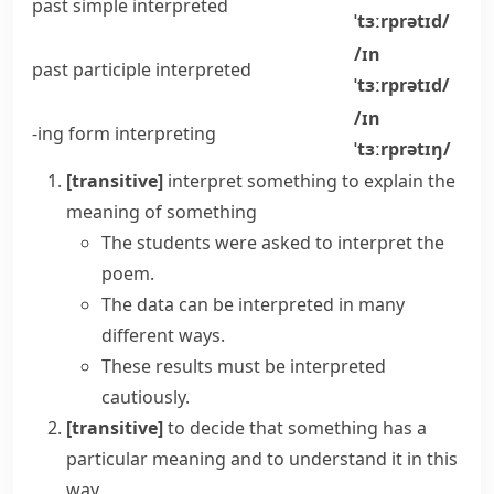
past simple
interpreted
ˈtɜːrprətɪd/
/ɪn
past participle
interpreted
ˈtɜːrprətɪd/
/ɪn
-ing form
interpreting
ˈtɜːrprətɪŋ/
[transitive]
interpret something
to explain the
meaning of something
The students were asked to interpret the
poem.
The
data
can be
interpreted
in many
different ways.
These
results
must be
interpreted
cautiously.
[transitive]
to decide that something has a
particular meaning and to understand it in this
way