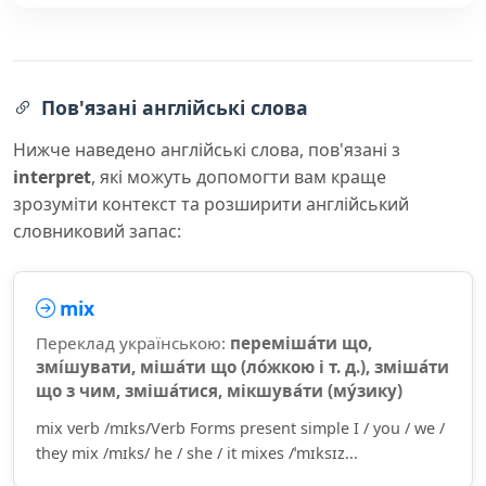
Пов'язані англійські слова
Нижче наведено англійські слова, пов'язані з
interpret
, які можуть допомогти вам краще
зрозуміти контекст та розширити англійський
словниковий запас:
mix
Переклад українською:
переміша́ти що,
змі́шувати, міша́ти що (ло́жкою і т. д.), зміша́ти
що з чим, зміша́тися, мікшува́ти (му́зику)
mix verb /mɪks/Verb Forms present simple I / you / we /
they mix /mɪks/ he / she / it mixes /ˈmɪksɪz...