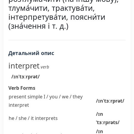
тлума́чити, трактува́ти,
інтерпретува́ти, поясни́ти
(зна́чення і т. д.)
Детальний опис
interpret
verb
/ɪnˈtɜːrprət/
Verb Forms
present simple I / you / we / they
/ɪnˈtɜːrprət/
interpret
/ɪn
he / she / it
interprets
ˈtɜːrprəts/
/ɪn