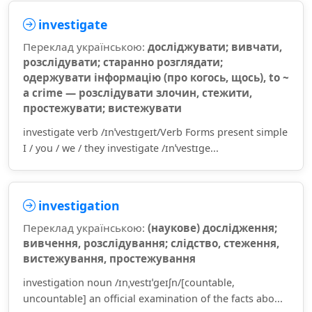
investigate
Переклад українською:
досліджувати; вивчати,
розслідувати; старанно розглядати;
одержувати інформацію (про когось, щось), to ~
a crime — розслідувати злочин, стежити,
простежувати; вистежувати
investigate verb /ɪnˈvestɪɡeɪt/Verb Forms present simple
I / you / we / they investigate /ɪnˈvestɪɡe...
investigation
Переклад українською:
(наукове) дослідження;
вивчення, розслідування; слідство, стеження,
вистежування, простежування
investigation noun /ɪnˌvestɪˈɡeɪʃn/[countable,
uncountable] an official examination of the facts abo...