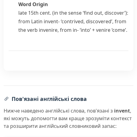
Word Origin
late 15th cent. (in the sense ‘find out, discover’):
from Latin
invent-
‘contrived, discovered’, from
the verb
invenire
, from
in-
‘into’ +
venire
‘come’.
Пов'язані англійські слова
Нижче наведено англійські слова, пов'язані з
invent
,
які можуть допомогти вам краще зрозуміти контекст
та розширити англійський словниковий запас: