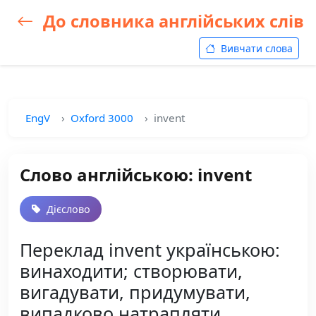
До словника англійських слів
Вивчати слова
EngV
Oxford 3000
invent
Слово англійською: invent
Дієслово
Переклад invent українською:
винаходити; створювати,
вигадувати, придумувати,
випадково натрапляти