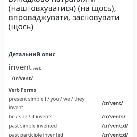
(наштовхуватися) (на щось),
впроваджувати, засновувати
(щось)
Детальний опис
invent
verb
/ɪnˈvent/
Verb Forms
present simple I / you / we / they
/ɪnˈvent/
invent
he / she / it
invents
/ɪnˈvents/
past simple
invented
/ɪnˈventɪd/
past participle
invented
/ɪnˈventɪd/