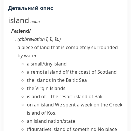
Детальний опис
island
noun
/ˈaɪlənd/
(abbreviation
I
,
I.
,
Is.
)
a piece of land that is completely surrounded
by water
a
small/tiny island
a
remote island
off the coast of Scotland
the islands in the Baltic Sea
the Virgin Islands
island of…
the
resort island
of Bali
on an island
We spent a week on the Greek
island of Kos.
an
island nation/state
(figurative)
island of something
No place