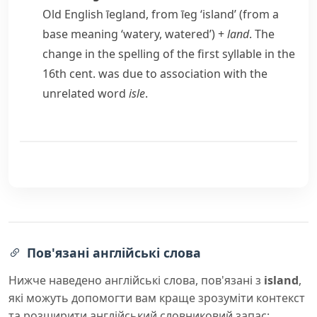
Old English
īegland
, from
īeg
‘island’ (from a
base meaning ‘watery, watered’) +
land
. The
change in the spelling of the first syllable in the
16th cent. was due to association with the
unrelated word
isle
.
Пов'язані англійські слова
Нижче наведено англійські слова, пов'язані з
island
,
які можуть допомогти вам краще зрозуміти контекст
та розширити англійський словниковий запас: