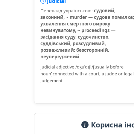
judicial
Переклад українською:
судовий,
законний, ~ murder — судова помилка;
ухвалення смертного вироку
невинуватому, ~ proceedings —
засідання суду, судочинство,
суддівський, розсудливий,
розважливий; безсторонній,
неупереджений
judicial adjective /dʒuˈdɪʃl/[usually before
noun]connected with a court, a judge or legal
judgement...
Корисна ін