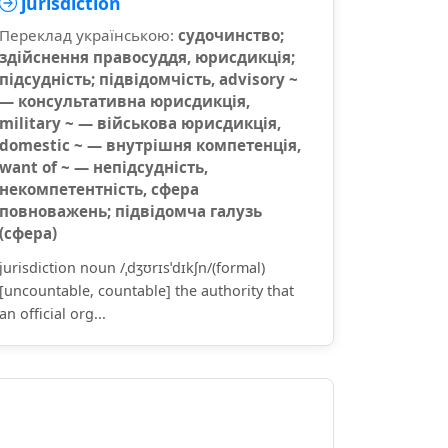
jurisdiction
Переклад українською:
судочинство;
здійснення правосуддя, юрисдикція;
підсудність; підвідомчість, advisory ~
— консультативна юрисдикція,
military ~ — військова юрисдикція,
domestic ~ — внутрішня компетенція,
want of ~ — непідсудність,
некомпетентність, сфера
повноважень; підвідомча галузь
(сфера)
jurisdiction noun /ˌdʒʊrɪsˈdɪkʃn/(formal)
[uncountable, countable] the authority that
an official org...