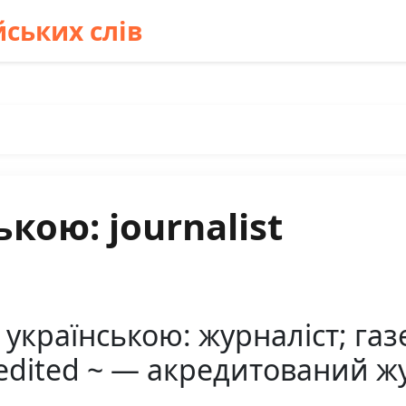
ських слів
кою: journalist
 українською: журналіст; газ
edited ~ — акредитований ж