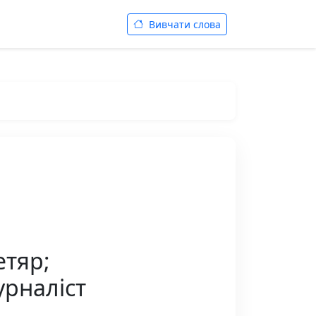
Вивчати слова
етяр;
урналіст