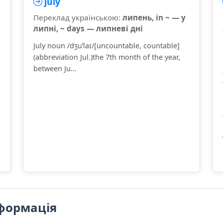
july
Переклад українською:
липень, in ~ — у
липні, ~ days — липневі дні
July noun /dʒuˈlaɪ/[uncountable, countable]
(abbreviation Jul.)the 7th month of the year,
between Ju...
формація