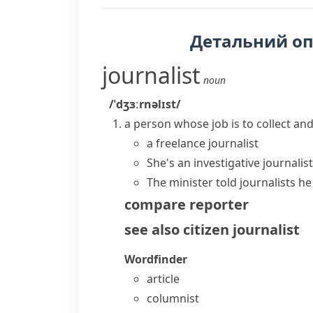
Детальний о
journalist
noun
/ˈdʒɜːrnəlɪst/
a person whose job is to collect an
a
freelance journalist
She's an
investigative journalist
The minister told journalists h
compare
reporter
see also
citizen journalist
Wordfinder
article
columnist