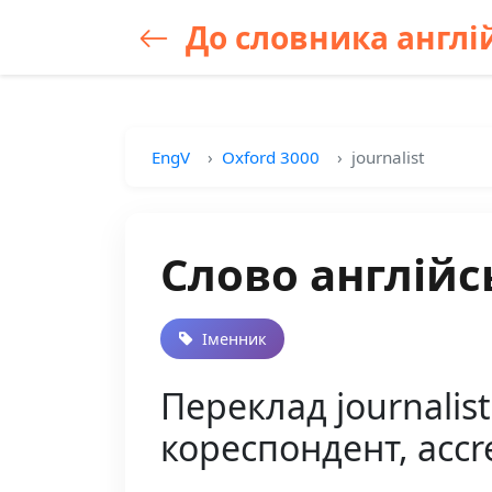
До словника англій
EngV
Oxford 3000
journalist
Слово англійсь
Іменник
Переклад journalist
кореспондент, accr