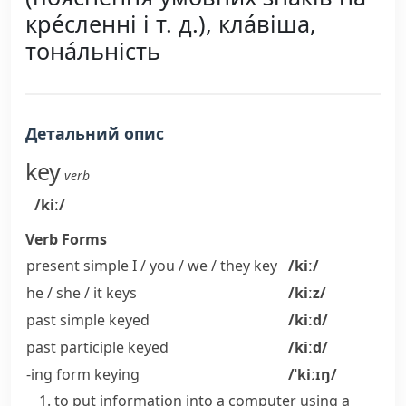
кре́сленні і т. д.), кла́віша,
тона́льність
Детальний опис
key
verb
/kiː/
Verb Forms
present simple I / you / we / they
key
/kiː/
he / she / it
keys
/kiːz/
past simple
keyed
/kiːd/
past participle
keyed
/kiːd/
-ing form
keying
/ˈkiːɪŋ/
to put information into a computer using a