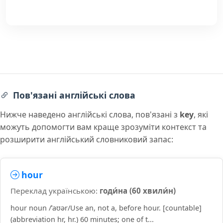
Пов'язані англійські слова
Нижче наведено англійські слова, пов'язані з
key
, які
можуть допомогти вам краще зрозуміти контекст та
розширити англійський словниковий запас:
hour
Переклад українською:
годи́на (60 хвили́н)
hour noun /ˈaʊər/Use an, not a, before hour. [countable]
(abbreviation hr, hr.) 60 minutes; one of t...