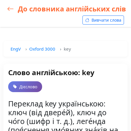
До словника англійських слів
Вивчати слова
EngV
Oxford 3000
key
Слово англійською: key
Дієслово
Переклад key українською:
ключ (від двере́й), ключ до
чо́го (шифр і т. д.), леге́нда
(поя́снення умо́вних зна́ків на