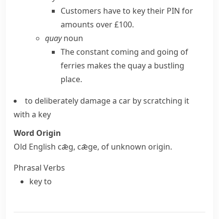
Customers have to key their PIN for
amounts over £100.
quay
noun
The constant coming and going of
ferries makes the quay a bustling
place.
to deliberately damage a car by
scratching
it
with a key
Word Origin
Old English
cǣg
,
cǣge
, of unknown origin.
Phrasal Verbs
key to