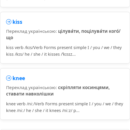
kiss
Переклад українською:
цілува́ти, поцілува́ти кого́/
що
kiss verb /kɪs/Verb Forms present simple I / you / we / they
kiss /kɪs/ he / she / it kisses /ˈkɪsɪz...
knee
Переклад українською:
скріпляти косинцями,
ставати навколішки
knee verb /niː/Verb Forms present simple I / you / we / they
knee /niː/ he / she / it knees /niːz/ p...