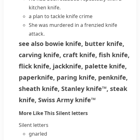
kitchen knife
.
a plan to tackle
knife crime
She was murdered in a frenzied knife
attack.
see also
bowie knife
,
butter knife
,
carving knife
,
craft knife
,
fish knife
,
flick knife
,
jackknife
,
palette knife
,
paperknife
,
paring knife
,
penknife
,
sheath knife
,
Stanley knife™
,
steak
knife
,
Swiss Army knife™
More Like This
Silent letters
Silent letters
gnarled