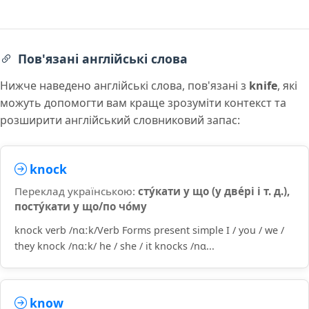
Пов'язані англійські слова
Нижче наведено англійські слова, пов'язані з
knife
, які
можуть допомогти вам краще зрозуміти контекст та
розширити англійський словниковий запас:
knock
Переклад українською:
сту́кати у що (у две́рі і т. д.),
посту́кати у що/по чо́му
knock verb /nɑːk/Verb Forms present simple I / you / we /
they knock /nɑːk/ he / she / it knocks /nɑ...
know