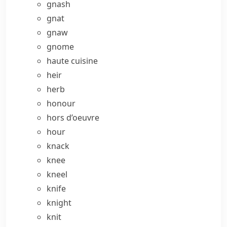
gnash
gnat
gnaw
gnome
haute cuisine
heir
herb
honour
hors d’oeuvre
hour
knack
knee
kneel
knife
knight
knit