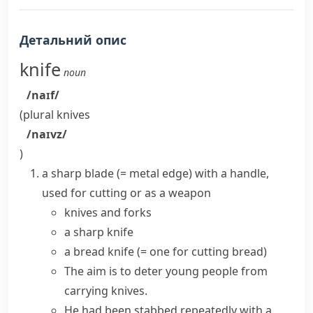
Детальний опис
knife
noun
/naɪf/
(plural
knives
/naɪvz/
)
a sharp
blade
(= metal edge)
with a handle,
used for cutting or as a weapon
knives and forks
a
sharp knife
a bread knife
(= one for cutting bread)
The aim is to deter young people from
carrying knives
.
He had been stabbed repeatedly with a