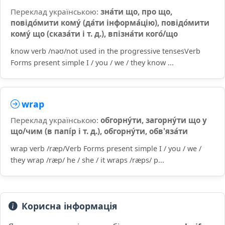
Переклад українською:
зна́ти що, про що,
повідо́мити кому́ (да́ти інформа́цію), повідо́мити
кому́ що (сказа́ти і т. д.), впізна́ти кого́/що
know verb /nəʊ/not used in the progressive tensesVerb
Forms present simple I / you / we / they know ...
wrap
Переклад українською:
обгорну́ти, загорну́ти що у
що/чим (в папі́р і т. д.), обгорну́ти, обв'яза́ти
wrap verb /ræp/Verb Forms present simple I / you / we /
they wrap /ræp/ he / she / it wraps /ræps/ p...
Корисна інформація