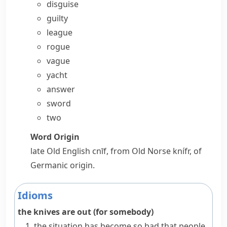
disguise
guilty
league
rogue
vague
yacht
answer
sword
two
Word Origin
late Old English
cnīf
, from Old Norse
knífr
, of
Germanic origin.
Idioms
the knives are out (for somebody)
the situation has become so bad that people