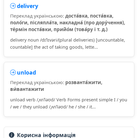
delivery
Переклад українською:
доста́вка, поста́вка,
поло́ги, післяпла́та, накладна́ (про дору́чення),
те́рмін поста́вки, прийо́м (това́ру і т. д.)
delivery noun /dɪˈlɪvəri/(plural deliveries) [uncountable,
countable] the act of taking goods, lette...
unload
Переклад українською:
розванта́жити,
ви́вантажити
unload verb /ˌʌnˈləʊd/ Verb Forms present simple I / you
/ we / they unload /ˌʌnˈləʊd/ he / she / it...
Корисна інформація