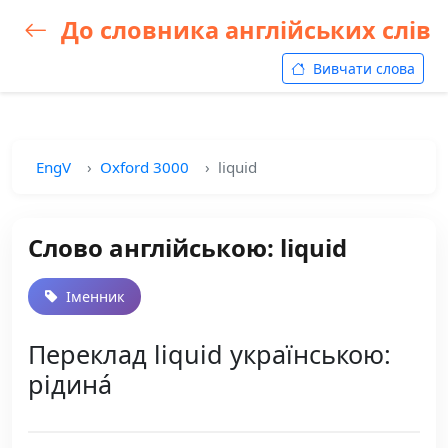
До словника англійських слів
Вивчати слова
EngV
Oxford 3000
liquid
Слово англійською: liquid
Іменник
Переклад liquid українською:
рідина́