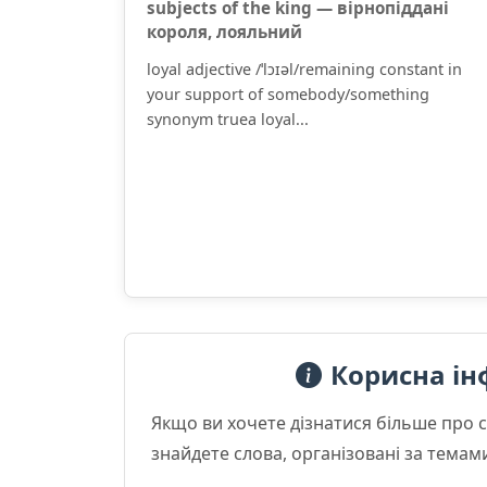
subjects of the king — вірнопіддані
короля, лояльний
loyal adjective /ˈlɔɪəl/remaining constant in
your support of somebody/something
synonym truea loyal...
Корисна ін
Якщо ви хочете дізнатися більше про 
знайдете слова, організовані за темам