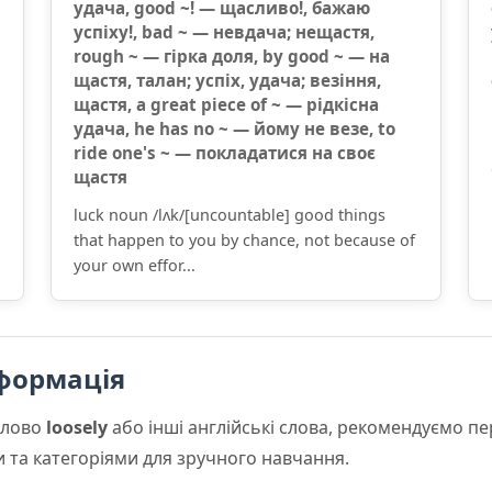
удача, good ~! — щасливо!, бажаю
успіху!, bad ~ — невдача; нещастя,
rough ~ — гірка доля, by good ~ — на
щастя, талан; успіх, удача; везіння,
щастя, a great piece of ~ — рідкісна
удача, he has no ~ — йому не везе, to
ride one's ~ — покладатися на своє
щастя
luck noun /lʌk/[uncountable] good things
that happen to you by chance, not because of
your own effor...
формація
слово
loosely
або інші англійські слова, рекомендуємо п
и та категоріями для зручного навчання.