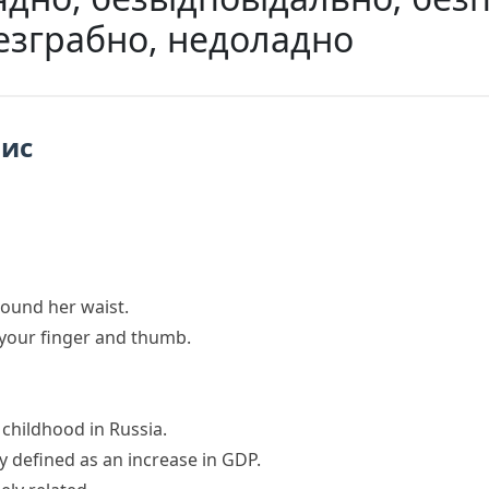
незграбно, недоладно
пис
round her waist.
 your finger and thumb.
 childhood in Russia.
 defined as an increase in GDP.