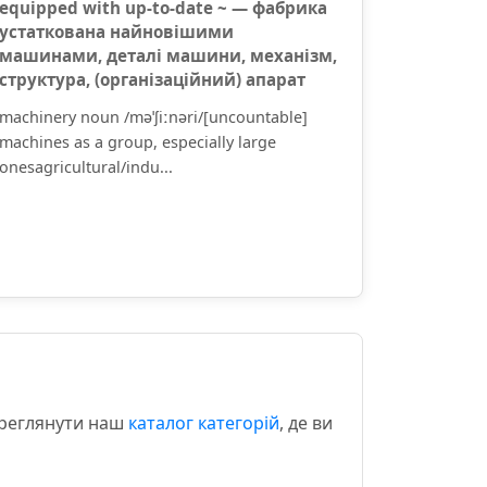
equipped with up-to-date ~ — фабрика
устаткована найновішими
машинами, деталі машини, механізм,
структура, (організаційний) апарат
machinery noun /məˈʃiːnəri/[uncountable]
machines as a group, especially large
onesagricultural/indu...
ереглянути наш
каталог категорій
, де ви