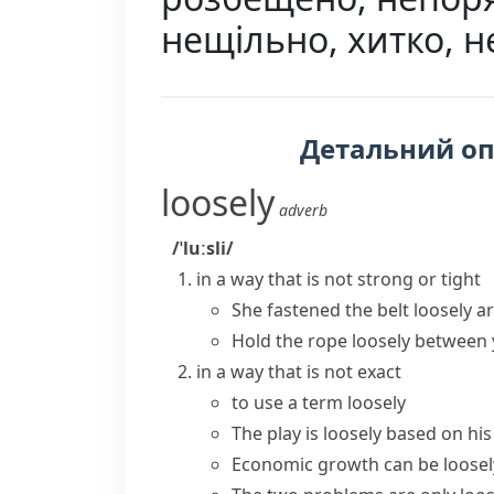
нещільно, хитко, 
Детальний о
loosely
adverb
/ˈluːsli/
in a way that is not strong or tight
She fastened the belt loosely a
Hold the rope loosely between
in a way that is not exact
to use a term loosely
The play is loosely based on his
Economic growth can be loosely