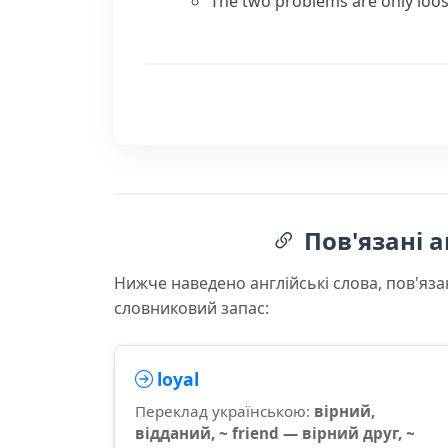
The two problems are only loose
Пов'язані а
Нижче наведено англійські слова, пов'яза
словниковий запас:
loyal
Переклад українською:
вірний,
відданий, ~ friend — вірний друг, ~