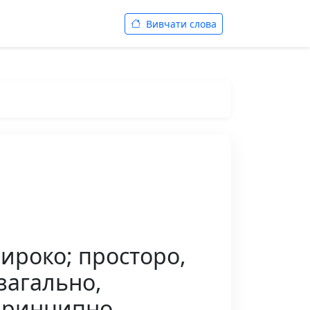
Вивчати слова
широко; просторо,
загально,
принципно,