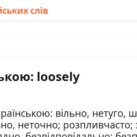
ських слів
ькою: loosely
країнською: вільно, нетуго, 
но, неточно; розпливчасто; 
дно, безвідповідально; без