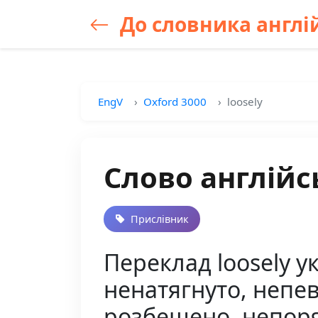
До словника англій
EngV
Oxford 3000
loosely
Слово англійс
Прислівник
Переклад loosely у
ненатягнуто, непев
розбещено, непоря