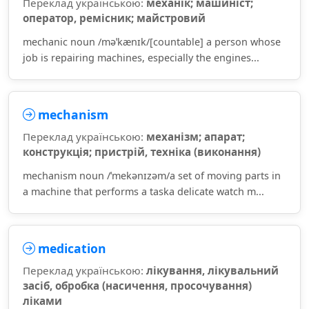
Переклад українською:
механік; машиніст;
оператор, ремісник; майстровий
mechanic noun /məˈkænɪk/[countable] a person whose
job is repairing machines, especially the engines...
mechanism
Переклад українською:
механізм; апарат;
конструкція; пристрій, техніка (виконання)
mechanism noun /ˈmekənɪzəm/a set of moving parts in
a machine that performs a taska delicate watch m...
medication
Переклад українською:
лікування, лікувальний
засіб, обробка (насичення, просочування)
ліками