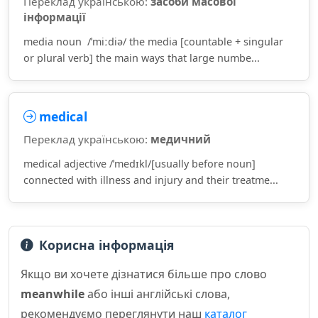
Переклад українською:
засоби масової
інформації
media noun /ˈmiːdiə/ the media [countable + singular
or plural verb] the main ways that large numbe...
medical
Переклад українською:
медичний
medical adjective /ˈmedɪkl/[usually before noun]
connected with illness and injury and their treatme...
Корисна інформація
Якщо ви хочете дізнатися більше про слово
meanwhile
або інші англійські слова,
рекомендуємо переглянути наш
каталог