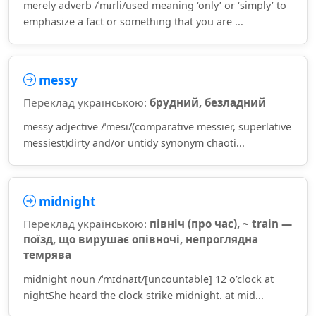
merely adverb /ˈmɪrli/used meaning ‘only’ or ‘simply’ to
emphasize a fact or something that you are ...
messy
Переклад українською:
брудний, безладний
messy adjective /ˈmesi/(comparative messier, superlative
messiest)dirty and/or untidy synonym chaoti...
midnight
Переклад українською:
північ (про час), ~ train —
поїзд, що вирушає опівночі, непроглядна
темрява
midnight noun /ˈmɪdnaɪt/[uncountable] 12 o’clock at
nightShe heard the clock strike midnight. at mid...