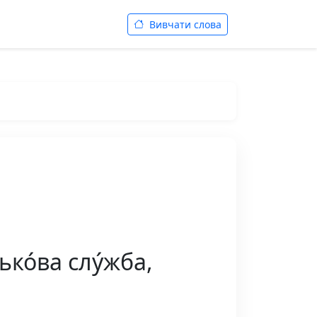
Вивчати слова
ько́ва слу́жба,