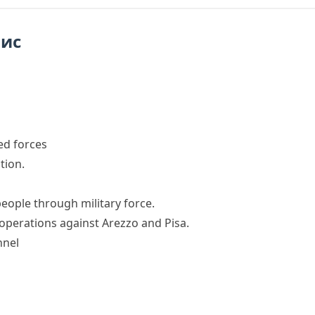
пис
ed forces
ction
.
 people through
military force
.
 operations
against Arezzo and Pisa.
nnel