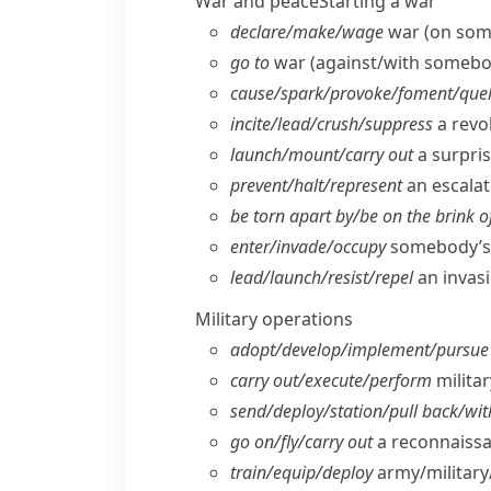
War and peace
Starting a war
declare/​make/​wage
war (on som
go to
war (against/​with somebo
cause/​spark/​provoke/​foment/​quel
incite/​lead/​crush/​suppress
a revol
launch/​mount/​carry out
a surpris
prevent/​halt/​represent
an escalati
be torn apart by/​be on the brink o
enter/​invade/​occupy
somebody’s 
lead/​launch/​resist/​repel
an invas
Military operations
adopt/​develop/​implement/​pursue
carry out/​execute/​perform
milita
send/​deploy/​station/​pull back/​w
go on/​fly/​carry out
a reconnaissa
train/​equip/​deploy
army/​military