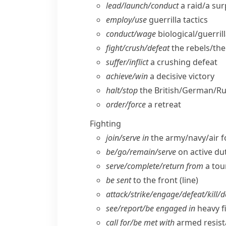
lead/​launch/​conduct
a raid/​a su
employ/​use
guerrilla tactics
conduct/​wage
biological/​guerril
fight/​crush/​defeat
the rebels/​th
suffer/​inflict
a crushing defeat
achieve/​win
a decisive victory
halt/​stop
the British/​German/​R
order/​force
a retreat
Fighting
join/​serve in
the army/​navy/​air 
be/​go/​remain/​serve
on active du
serve/​complete/​return from
a tou
be sent
to the front (line)
attack/​strike/​engage/​defeat/​kill/​
see/​report/​be engaged in
heavy f
call for/​be met with
armed resist