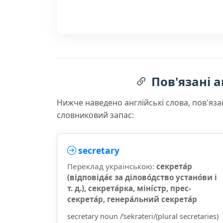
Пов'язані а
Нижче наведено англійські слова, пов'яза
словниковий запас:
secretary
Переклад українською:
секрета́р
(відповіда́є за ділово́дство устано́ви і
т. д.), секрета́рка, міні́стр, прес-
секрета́р, генера́льний секрета́р
secretary noun /ˈsekrəteri/(plural secretaries)