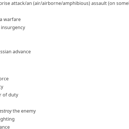
rprise attack/​an (air/​airborne/​amphibious) assault (on som
la warfare
e insurgency
ussian advance
force
ty
r of duty
destroy
the enemy
ighting
ance