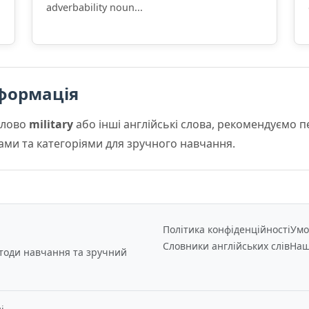
adverbability noun...
формація
слово
military
або інші англійські слова, рекомендуємо 
мами та категоріями для зручного навчання.
Політика конфіденційності
Умо
Словники англійських слів
Наш
етоди навчання та зручний