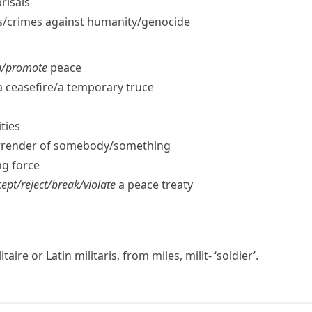
prisals
/​crimes against humanity/​genocide
n/​promote
peace
 ceasefire/​a temporary truce
ities
rrender of somebody/​something
g force
ept/​reject/​break/​violate
a peace treaty
itaire
or Latin
militaris
, from
miles
,
milit-
‘soldier’.