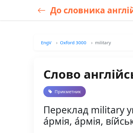
До словника англій
EngV
Oxford 3000
military
Слово англійсь
Прикметник
Переклад military у
а́рмія, а́рмія, ві́йсь