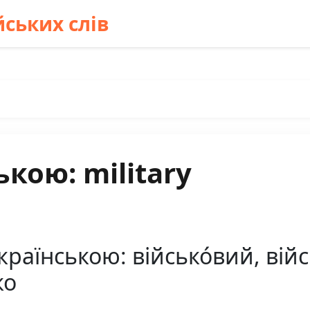
ських слів
кою: military
країнською: військо́вий, війс
ко