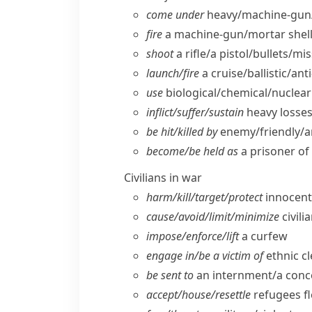
come under
heavy/​machine-gun/
fire
a machine-gun/​mortar shell
shoot
a rifle/​a pistol/​bullets/​mis
launch/​fire
a cruise/​ballistic/​ant
use
biological/​chemical/​nucle
inflict/​suffer/​sustain
heavy losses/
be hit/​killed by
enemy/​friendly/​ar
become/​be held as
a prisoner of
Civilians in war
harm/​kill/​target/​protect
innocent/
cause/​avoid/​limit/​minimize
civili
impose/​enforce/​lift
a curfew
engage in/​be a victim of
ethnic c
be sent to
an internment/​a con
accept/​house/​resettle
refugees f