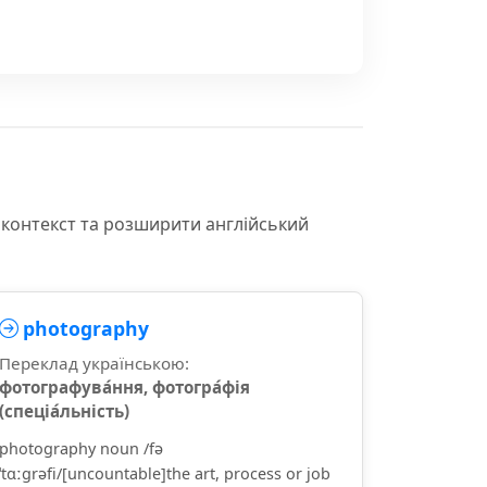
 контекст та розширити англійський
photography
Переклад українською:
фотографува́ння, фотогра́фія
(спеціа́льність)
photography noun /fə
ˈtɑːɡrəfi/[uncountable]the art, process or job