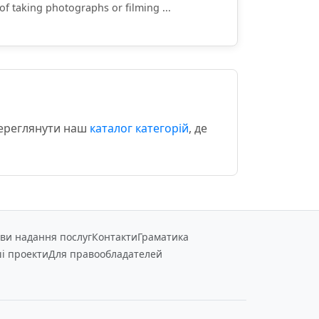
of taking photographs or filming ...
переглянути наш
каталог категорій
, де
ви надання послуг
Контакти
Граматика
і проекти
Для правообладателей