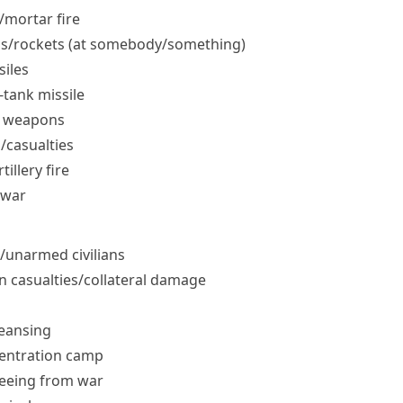
​mortar fire
s/​rockets (at somebody/​something)
siles
i-tank missile
ar weapons
​casualties
tillery fire
 war
​unarmed civilians
an casualties/​collateral damage
leansing
centration camp
leeing from war