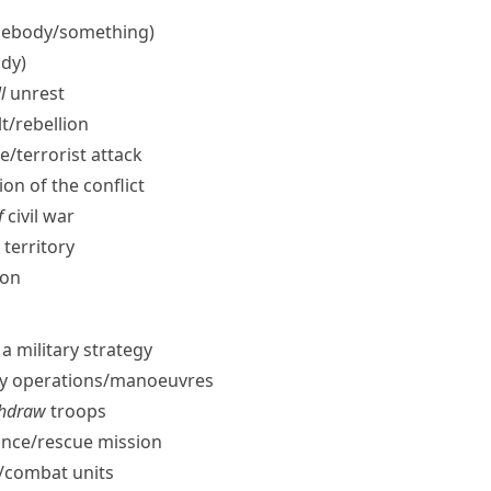
ebody/​something)
dy)
l
unrest
t/​rebellion
e/​terrorist attack
on of the conflict
f
civil war
territory
ion
a military strategy
ry operations/​manoeuvres
ithdraw
troops
nce/​rescue mission
/​combat units