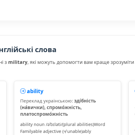
нглійські слова
ні з
military
, які можуть допомогти вам краще зрозуміти
ability
Переклад українською:
зді́бність
(на́вички), спромо́жність,
платоспромо́жність
ability noun /əˈbɪləti/(plural abilities)Word
Familyable adjective (≠ unable)ably