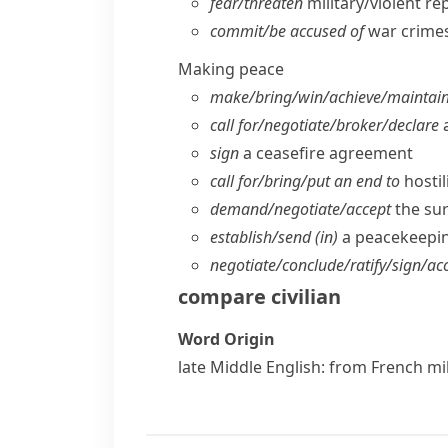
fear/​threaten
military/​violent re
commit/​be accused of
war crimes
Making peace
make/​bring/​win/​achieve/​maintai
call for/​negotiate/​broker/​declare
a
sign
a ceasefire agreement
call for/​bring/​put an end to
hostil
demand/​negotiate/​accept
the su
establish/​send (in)
a peacekeepin
negotiate/​conclude/​ratify/​sign/​acc
compare
civilian
Word Origin
late Middle English: from French
mil