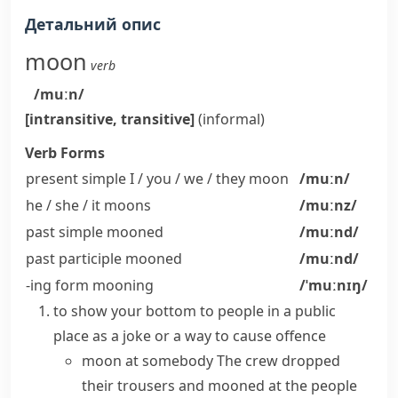
Детальний опис
moon
verb
/muːn/
[intransitive, transitive]
(informal)
Verb Forms
present simple I / you / we / they
moon
/muːn/
he / she / it
moons
/muːnz/
past simple
mooned
/muːnd/
past participle
mooned
/muːnd/
-ing form
mooning
/ˈmuːnɪŋ/
to show your bottom to people in a public
place as a joke or a way to cause offence
moon at somebody
The crew dropped
their trousers and mooned at the people