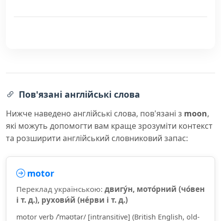
Пов'язані англійські слова
Нижче наведено англійські слова, пов'язані з
moon
,
які можуть допомогти вам краще зрозуміти контекст
та розширити англійський словниковий запас:
motor
Переклад українською:
двигу́н, мото́рний (чо́вен
і т. д.), рухови́й (не́рви і т. д.)
motor verb /ˈməʊtər/ [intransitive] (British English, old-