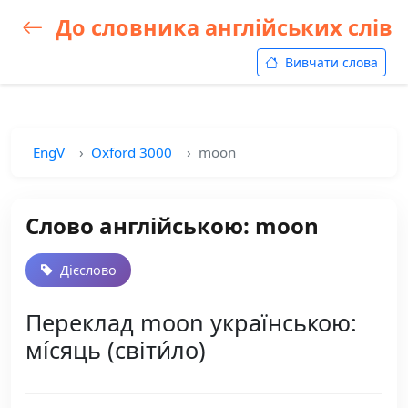
До словника англійських слів
Вивчати слова
EngV
Oxford 3000
moon
Слово англійською: moon
Дієслово
Переклад moon українською:
мі́сяць (світи́ло)