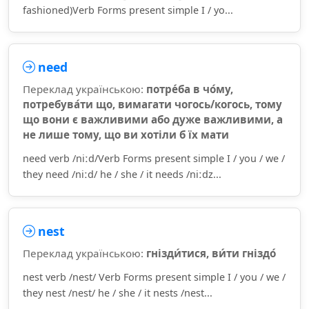
fashioned)Verb Forms present simple I / yo...
need
Переклад українською:
потре́ба в чо́му,
потребува́ти що, вимагати чогось/когось, тому
що вони є важливими або дуже важливими, а
не лише тому, що ви хотіли б їх мати
need verb /niːd/Verb Forms present simple I / you / we /
they need /niːd/ he / she / it needs /niːdz...
nest
Переклад українською:
гнізди́тися, ви́ти гніздо́
nest verb /nest/ Verb Forms present simple I / you / we /
they nest /nest/ he / she / it nests /nest...