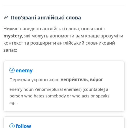
Пов'язані англійські слова
Нижче наведено англійські слова, пов'язані з
mystery
, які можуть допомогти вам краще зрозуміти
контекст та розширити англійський словниковий
запас:
enemy
Переклад українською:
непри́ятель, во́рог
enemy noun /ˈenəmi/(plural enemies) [countable] a
person who hates somebody or who acts or speaks
ag...
follow