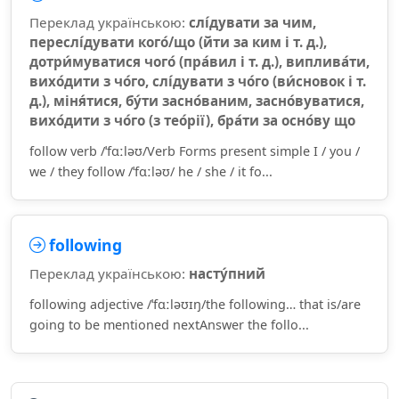
Переклад українською:
слі́дувати за чим,
переслі́дувати кого́/що (йти за ким і т. д.),
дотри́муватися чого́ (пра́вил і т. д.), виплива́ти,
вихо́дити з чо́го, слі́дувати з чо́го (ви́сновок і т.
д.), міня́тися, бу́ти засно́ваним, засно́вуватися,
вихо́дити з чо́го (з тео́рії), бра́ти за осно́ву що
follow verb /ˈfɑːləʊ/Verb Forms present simple I / you /
we / they follow /ˈfɑːləʊ/ he / she / it fo...
following
Переклад українською:
насту́пний
following adjective /ˈfɑːləʊɪŋ/the following… that is/are
going to be mentioned nextAnswer the follo...