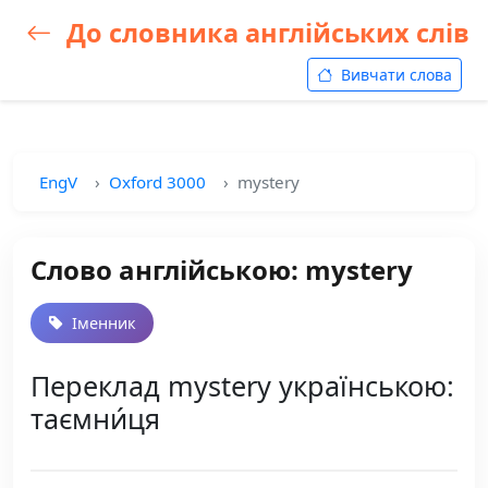
До словника англійських слів
Вивчати слова
EngV
Oxford 3000
mystery
Слово англійською: mystery
Іменник
Переклад mystery українською:
таємни́ця